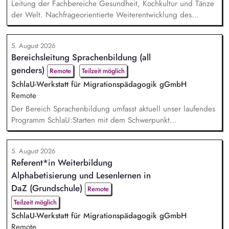
Leitung der Fachbereiche Gesundheit, Kochkultur und Tänze
der Welt. Nachfrageorientierte Weiterentwicklung des
Programmangebotes. Pädagogische Planung, inhaltliche
Entwicklung des Profils und Organisation des Angebots.
5. August 2026
Fachliche Auswahl von Kursleitenden sowie deren
Bereichsleitung Sprachenbildung (all
methodische und didaktische Beratung. Budgetsteuerung
genders)
sowie betriebswirtschaftliche Planung in den betreffenden
Remote
Teilzeit möglich
Fachbereichen. Mita...
SchlaU-Werkstatt für Migrationspädagogik gGmbH
Remote
Der Bereich Sprachenbildung umfasst aktuell unser laufendes
Programm SchlaU:Starten mit dem Schwerpunkt
"Alphabetisierung in DaZ für die Grundschule" sowie
zukünftig weitere auf Unterrichtsmaterial bezogene Projekte
5. August 2026
mit den Schwerpunkten sprachensensibles und
Referent*in Weiterbildung
rassismuskritisches Deutschlernen von der Grundschule bis in
Alphabetisierung und Lesenlernen in
die Berufliche Bildung. Der Bereich Sprachenbildung
entwickelt in seinen Proj...
DaZ (Grundschule)
Remote
Teilzeit möglich
SchlaU-Werkstatt für Migrationspädagogik gGmbH
Remote