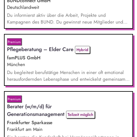
BUNDconnect GmbH
Deutschlandweit
Du informierst aktiv über die Arbeit, Projekte und
Kampagnen des BUND. Du gewinnst neue Mitglieder und
stärkst damit langfristig den Umwelt- und Naturschutz. Du
beantwortest Fragen zu Umwelt-, Arten- und Klimaschutz nach
bestem Wissen und Gewissen. Du unterstützt Kampagnen
Premium
und Aktionen, beispielsweise durch das Sammeln von
Pflegeberatung – Elder Care
Hybrid
Unterschriften für Petitionen.
famPLUS GmbH
München
Du begleitest berufstätige Menschen in einer oft emotional
herausfordernden Lebensphase und entwickelst gemeinsam
mit ihnen individuelle Lösungen. Zu deinen Aufgaben
gehören: Individuelle Beratung von pflegenden und
sorgenden Angehörigen, Case Management und Entwicklung
Premium
passgenauer Unterstützungslösungen, Vermittlung von Pflege-
Berater (w/m/d) für
und Unterstützungsangeboten, Planung und Durchführung
Generationsmanagement
Teilzeit möglich
von Pro...
Frankfurter Sparkasse
Frankfurt am Main