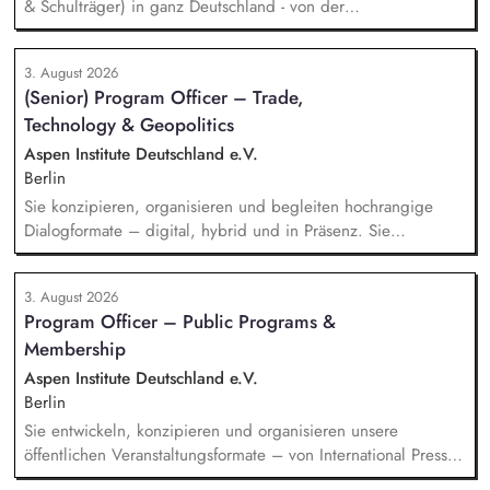
& Schulträger) in ganz Deutschland - von der
Leadgenerierung bis zum Vertragsabschluss. Dabei arbeitest
du sowohl mit selbst generierten Leads als auch mit
3. August 2026
qualifizierten Inbound-Anfragen in einem typischen Sales-
(Senior) Program Officer – Trade,
Zyklus von rund zwei Monaten. Außerdem repräsentierst du
Technology & Geopolitics
uns auf Messen, Konferenzen und Veranstaltungen im
Bildungsbereich und...
Aspen Institute Deutschland e.V.
Berlin
Sie konzipieren, organisieren und begleiten hochrangige
Dialogformate – digital, hybrid und in Präsenz. Sie
identifizieren aktuelle Entwicklungen in den Bereichen
Handel, Technologie, Geopolitik und wirtschaftliche
3. August 2026
Sicherheit und bereiten diese für Veranstaltungen,
Program Officer – Public Programs &
Hintergrundgespräche, Publikationen und politische
Membership
Diskussionen auf. Sie identifizieren und gewinnen
Referent*innen sowie Diskuss...
Aspen Institute Deutschland e.V.
Berlin
Sie entwickeln, konzipieren und organisieren unsere
öffentlichen Veranstaltungsformate – von International Press
Roundtables, Deep Dive Discussions und Aspen Fireside