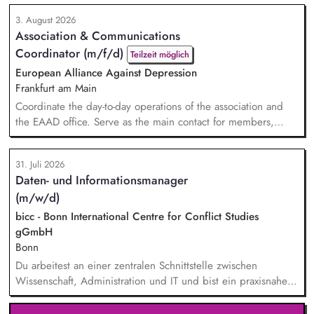
Chats bis hin zu besonderen Formaten wie der Aspen
3. August 2026
Summer Party, der Aspen Gala und neuen
Association & Communications
Veranstaltungsformaten. Sie identifizieren aktuelle politische
Coordinator (m/f/d)
Themen und gewinnen hochrangige Referentinnen sowie
Teilzeit möglich
Diskussionspartnerinnen a...
European Alliance Against Depression
Frankfurt am Main
Coordinate the day-to-day operations of the association and
the EAAD office. Serve as the main contact for members,
partners and general enquiries. Support the Board of
Directors by organising meetings, preparing documents and
31. Juli 2026
following up on decisions. Coordinate the association's
Daten- und Informationsmanager
website, newsletters and social media. Support awareness
(m/w/d)
campaigns and communication activities. Coordinate and
devel...
bicc - Bonn International Centre for Conflict Studies
gGmbH
Bonn
Du arbeitest an einer zentralen Schnittstelle zwischen
Wissenschaft, Administration und IT und bist ein praxisnaher
Allrounder in den verschiedenen Themenbereichen. In dieser
Rolle betreust Du unsere Bibliothek, entwickelst unser