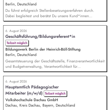
Berlin, Deutschland
Du führst erfolgreich Stellenbesetzungsverfahren durch.
Dabei begleitest und berätst Du unsere Kund*innen
partnerschaftlich – vom Auftaktbriefing bis zur erfolgreichen
Besetzung. Du hältst die Fäden in unserem Team
6. August 2026
Personalberatung zusammen und bist erste*r
Geschäftsführung/Bildungsreferent*in
Ansprechpartner*in sowie wichtigste*r Sparringspartner*in
für drei Kolleg*innen. Zudem bist Du Teil des Leitungskreises
Teilzeit möglich
zur strategisch...
Bildungswerk Berlin der Heinrich-Böll-Stiftung
Berlin, Deutschland
Gesamtsteuerung der Geschäftsstelle, Finanzverantwortlichkeit
und Budgetverwaltung, Verantwortlichkeit für
Zuwendungsanträge, Verwendungsnachweise und
Sachberichte für unterschiedliche Zuwendungsgeber,
6. August 2026
Kommunikation mit Zuwendungsgebern, Personalführung
Hauptamtlich Pädagogischer
(Personalfürsorge, Mitarbeiter*innengespräche), Entwicklung
Mitarbeiter (m/w/d)
von Leitlinien des Bildungsprogramms, Gremien- und
Teilzeit möglich
politische Vernetzungsarbeit...
Volkshochschule Dachau GmbH
Dachau, Kreis Dachau, Bayern, Deutschland