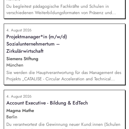
Du begleitest pädagogische Fachkräfte und Schulen in
verschiedenen Weiterbildungsformaten von Präsenz und
Online-Workshops bis hin zu pädogischen Tagen und erstellst
Online-Selbstlernkurse für unsere Plattform schlau-lernen.org.
4. August 2026
Die inhaltlichen Schwerpunkte liegen dabei auf den
Projektmanager*in (m/w/d)
Bereichen Lesen lernen, Mehrsprachigkeitsbewusstsein und
Sozialunternehmertum –
Alphabetisierung in der Grundschule.
Zirkulärwirtschaft
Siemens Stiftung
München
Sie werden die Hauptverantwortung für das Management des
Projekts „CATALISE - Circular Acceleration and Technical
Assistance for Local Innovation and Sustainable Enterprises
4. August 2026
Account Executive - Bildung & EdTech
Magma Mathe
Berlin
Du verantwortest die Gewinnung neuer Kund:innen (Schulen