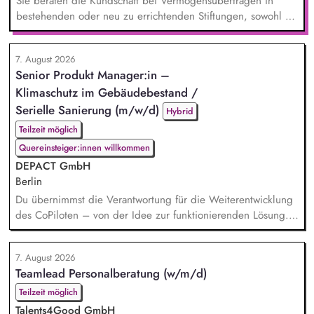
Sie beraten die Kundschaft bei Vermögensübertragen in
bestehenden oder neu zu errichtenden Stiftungen, sowohl zu
Lebzeiten als auch im Rahmen der Nachlassplanung. Sie
übernehmen eigenverantwortlich alle relevanten Aufgaben
7. August 2026
bei der Testamentsvollstreckung und Nachlassverwaltung. Sie
Senior Produkt Manager:in –
wirken aktiv an Werbemaßnahmen im Stiftungs- und
Klimaschutz im Gebäudebestand /
Nachlassmanagement mit, auch in kreativer Hinsicht.
Serielle Sanierung (m/w/d)
Hybrid
Teilzeit möglich
Quereinsteiger:innen willkommen
DEPACT GmbH
Berlin
Du übernimmst die Verantwortung für die Weiterentwicklung
des CoPiloten – von der Idee zur funktionierenden Lösung.
Im Zentrum stehen die Umsetzung und Implementierung: Du
verstehst die zugrunde liegenden Prozesse, optimierst sie,
7. August 2026
und entwickelst daraus unser Produkt weiter, zusammen mit
Teamlead Personalberatung (w/m/d)
unseren Partnern der Branche.
Teilzeit möglich
Talents4Good GmbH