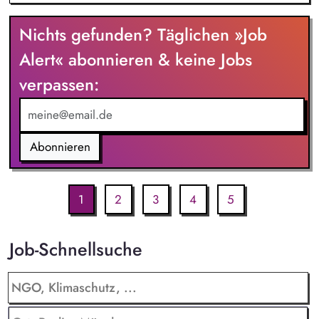
strategischen Weiterentwicklung.
Nichts gefunden? Täglichen »Job
Alert« abonnieren & keine Jobs
verpassen:
Abonnieren
1
2
3
4
5
Job-Schnellsuche