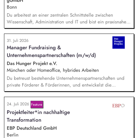
gGmbH
Bonn
Du arbeitest an einer zentralen Schnittstelle zwischen
Wissenschaft, Administration und IT und bist ein praxisnaher
Allrounder in den verschiedenen Themenbereichen. In dieser
Rolle betreust Du unsere Bibliothek, entwickelst unser
31. Juli 2026
Forschungsinformationssystem (FIS) und das institutionelle
Manager Fundraising &
Forschungsdatenmanagement (FDM) weiter. Du sicherst die
Unternehmenspartnerschaften (m/w/d)
Qualität und Nachvollziehbarkeit von
Forschungsinformationen und unterstützt durch Analysen,
Das Hunger Projekt e.V.
Kennzahlen und Berichte die strategische Steuerung des
München oder Homeoffice, hybrides Arbeiten
Instituts.
Du betreust bestehende Unternehmenspartnerschaften und
private Förderer & Förderinnen, und entwickelst die
Zusammenarbeit systematisch weiter. Du identifizierst neue
Unternehmen und Förderer & Förderinnen und sprichst sie
24. Juli 2026
Feature
aktiv an. Du planst und setzt Fundraising-Maßnahmen
Projektleiter*in nachhaltige
eigenständig um und verfolgst deren Ergebnisse. Du
arbeitest eng mit der Landesdirektion, dem Marketing und
Transformation
unseren Programmkollegen zusammen.
EBP Deutschland GmbH
Berlin