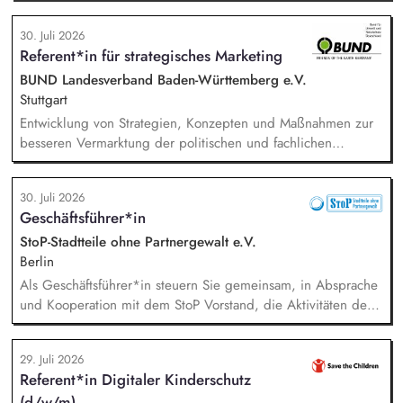
Dokumentationen. Verwaltung von Terminen, Fristen,
Anfragen und interner Kommunikation. Unterstützung bei der
30. Juli 2026
Organisation von Veranstaltungen (online und in Präsenz).
Referent*in für strategisches Marketing
Administrative Unterstützung der Vereinsarbeit, insbesondere
bei der Verwaltung der Mitgliederdaten, Mitgliedsbeiträge,
BUND Landesverband Baden-Württemberg e.V.
Vereinsregister und bei der Organisation von
Stuttgart
Vereinsgremien.
Entwicklung von Strategien, Konzepten und Maßnahmen zur
besseren Vermarktung der politischen und fachlichen
Aktivitäten des BUND Baden-Württemberg, Beratung,
Unterstützung und Qualifizierung der Haupt- und
30. Juli 2026
Ehrenamtlichen im BUND zur Verbesserung der öffentlichen
Geschäftsführer*in
Sichtbarkeit des BUND, Konzeptionelle Begleitung des
BUND-Auftritts bei Veranstaltungen, Aktionen u.ä.
StoP-Stadtteile ohne Partnergewalt e.V.
Berlin
Als Geschäftsführer*in steuern Sie gemeinsam, in Absprache
und Kooperation mit dem StoP Vorstand, die Aktivitäten der
Bundesfachstelle StoP. Im Einzelnen bedeutet das:
Projektmanagement und Verantwortung für die Umsetzung
29. Juli 2026
des Gesamtprojektes, Gesamtsteuerung und Sicherstellung
Referent*in Digitaler Kinderschutz
des wirtschaftlichen Betriebes der Geschäftsstelle und des
(d/w/m)