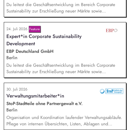
Du leitest die Geschäftsentwicklung im Bereich Corporate
Sustainability zur Erschließung neuer Märkte sowie
Entwicklung von Geschäftsmodellen. Dabei arbeitest du eng
mit einem bestehenden Team zusammen und entwickelst
24. Juli 2026
Feature
dieses gemeinsam mit erfahrenen Projektleiter*innen weiter.
Expert*in Corporate Sustainability
Zu Deinen Aufgaben gehören vor allem:
Strategieentwicklung: Entwurf und Umsetzung von
Development
Wachstumsstrategie und Geschäftsmodellen, Trendanalysen:
EBP Deutschland GmbH
Frühzeitige Identifikation von Branchen- und
Berlin
Regulatoriktrends, Partnermanagement: Aufbau von
Du leitest die Geschäftsentwicklung im Bereich Corporate
strategischen Partnerschaften, Kooperationen und
Sustainability zur Erschließung neuer Märkte sowie
Netzwerken, Akquisition von Aufträgen, Neukunden und
Entwicklung von Geschäftsmodellen. Dabei arbeitest du eng
Projekten.
mit einem bestehenden Team zusammen und entwickelst
30. Juli 2026
dieses gemeinsam mit erfahrenen Projektleiter*innen weiter.
Verwaltungsmitarbeiter*in
Zu Deinen Aufgaben gehören vor allem:
Strategieentwicklung, Trendanalysen, Partnermanagement
StoP-Stadtteile ohne Partnergewalt e.V.
sowie Akquisition von Aufträgen, Neukunden und Projekten.
Berlin
Organisation und Koordination laufender Verwaltungsabläufe.
Pflege von internen Übersichten, Listen, Ablagen und