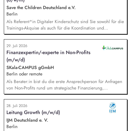
Vereins (Finanzierung, Controlling), Akquise von
Fördermitteln und Spenden sowie Personalverantwortung für
Save the Children Deutschland e.V.
die Bundesfachstelle mit 4 Mitarbeitenden.
Berlin
Als Referent*in Digitaler Kinderschutz sind Sie sowohl für die
Trainings-Akquise als auch für die Koordination und
Durchführung von ca. zweistündigen Workshops
verantwortlich. Identifikation, Ansprache und Akquise von
29. Juli 2026
Institutionen und Organisationen für Trainings zum sensiblen
Finanzexpertin/-experte in Non-Profits
Umgang mit Kinderfotos und -videos (z. B. Kitas, Schulen,
(m/w/d)
Sportvereine und -verbände, Jugendverbände,
Kinder-/Jugendreiseveranstalter). Eigenständige Konzeption
SKala-CAMPUS gGmbH
und Durchführung zielgruppengerechter Trainings in
Berlin oder remote
digitalen Formaten sowie in Präsenz bei Auftraggebern.
Als Berater:in bist du die erste Ansprechperson für Anfragen
von Non-Profits rund um strategische Finanzierung,
Finanzmanagement und Fundraising. Dabei entwickelst du
den gesamten Prozess von der Anfrage über
28. Juli 2026
Angebotserstellung bis zur eigenverantwortlichen Umsetzung.
Leitung Growth (m/w/d)
Auf Basis der jeweiligen Herausforderungen entwickelst du
passgenaue Beratungsprozesse und berätst Organisationen zu
IJM Deutschland e. V.
zentralen Fragen ihrer finanziellen Steuerung und
Berlin