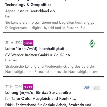
Technology & Geopolitics
Themen und gewinnen hochrangige Referentinnen sowie
Diskussionspartnerinnen aus Politik, Wirtschaft, Wissenschaft,
Aspen Institute Deutschland e.V.
Medien und Zivilgesellschaft.
Berlin
Sie konzipieren, organisieren und begleiten hochrangige
Dialogformate – digital, hybrid und in Präsenz. Sie
identifizieren aktuelle Entwicklungen in den Bereichen
Handel, Technologie, Geopolitik und wirtschaftliche
28. Juli 2026
Feature
Sicherheit und bereiten diese für Veranstaltungen,
Leiter*in (m/w/d) Nachhaltigkeit
Hintergrundgespräche, Publikationen und politische
Diskussionen auf. Sie identifizieren und gewinnen
SV Werder Bremen GmbH & Co KG aA
Referent*innen sowie Diskussionspartner aus Politik,
Bremen
Wirtschaft, Wissenschaft und Zivilgesellschaft.
Strategische Leitung und Weiterentwicklung des Bereichs
Nachhaltigkeit mit Fokus auf die soziale Nachhaltigkeit sowie
Verantwortung für die Erreichung der Nachhaltigkeitsziele in
Zusammenarbeit mit der Geschäftsführung und anderen
27. Juli 2026
Feature
Bereichen. Disziplinarische und fachliche Führung sowie
Lei­tung (m/w/d) für das Servicebüro
Entwicklung der Mitarbeiter*innen im Bereich Nachhaltigkeit.
Pflege und Weiterentwicklung des Netzwerks an
für Tä­ter-Op­fer-Aus­gleich und Kon­flikt­...
Kooperationspartner*innen sowie strategische Entwicklung
DBH - Fachverband für Soziale Arbeit, Strafrecht und