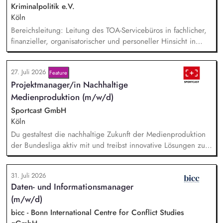
nachhaltigkeitsbezogener Partnerschaften.
Kriminalpolitik e.V.
Köln
Bereichsleitung: Leitung des TOA-Servicebüros in fachlicher,
finanzieller, organisatorischer und personeller Hinsicht in
Abstimmung mit der Geschäftsführung. Teamführung:
Personalverantwortung für zwei Mitarbeitende. Strategische
27. Juli 2026
Feature
Organisationsentwicklung: Sie verantworten die strategische
Projektmanager/in Nachhaltige
und organisatorische Weiterentwicklung des TOA-
Servicebüros in den Bereichen Fortbildung, Information und
Medienproduktion (m/w/d)
Qualitätssicherung. Projektmanagement: Verantwortliche
Sportcast GmbH
Planung, Budgetierung und Projektcontrolling im Rahmen
Köln
von öffentlichen Zuwendungen.
Du gestaltest die nachhaltige Zukunft der Medienproduktion
der Bundesliga aktiv mit und treibst innovative Lösungen zur
Reduzierung von Emissionen voran. Dein Fokus liegt auf der
Evaluierung von Reduktionspotentialen von TV-
31. Juli 2026
Produktionskonzepten hinsichtlich Co2e-Fußabdruck,
Daten- und Informationsmanager
Durchführung einer Machbarkeitsstudie zur emissionsfreien
(m/w/d)
USV-Stromversorgung sowie der Koordination interner und
externer Stakeholder.
bicc - Bonn International Centre for Conflict Studies