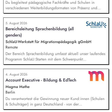
Du begleitest pädagogische Fachkräfte und Schulen in
verschiedenen Weiterbildungsformaten von Präsenz und
Online-Workshops bis hin zu pädogischen Tagen und erstellst
Online-Selbstlernkurse für unsere Plattform schlau-lernen.org.
5. August 2026
Die inhaltlichen Schwerpunkte liegen dabei auf den
Bereichsleitung Sprachenbildung (all
Bereichen Lesen lernen, Mehrsprachigkeitsbewusstsein und
genders)
Alphabetisierung in der Grundschule.
SchlaU-Werkstatt für Migrationspädagogik gGmbH
Remote
Der Bereich Sprachenbildung umfasst aktuell unser laufendes
Programm SchlaU:Starten mit dem Schwerpunkt
"Alphabetisierung in DaZ für die Grundschule" sowie
zukünftig weitere auf Unterrichtsmaterial bezogene Projekte
4. August 2026
mit den Schwerpunkten sprachensensibles und
Account Executive - Bildung & EdTech
rassismuskritisches Deutschlernen von der Grundschule bis in
die Berufliche Bildung. Der Bereich Sprachenbildung
Magma Mathe
entwickelt in seinen Projekten dazu zielgruppengerechte und
Berlin
innovative Unterrichtsmaterialien und begleitet pädagogische
Du verantwortest die Gewinnung neuer Kund:innen (Schulen
Fachkräfte mit daran angeschlossenen
& Schulträger) in ganz Deutschland - von der
Weiterbildungsangeboten online wie offline.
Leadgenerierung bis zum Vertragsabschluss. Dabei arbeitest