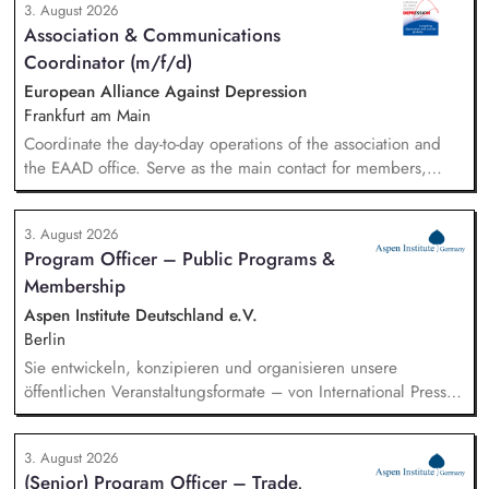
3. August 2026
Association & Communications
Coordinator (m/f/d)
European Alliance Against Depression
Frankfurt am Main
Coordinate the day-to-day operations of the association and
the EAAD office. Serve as the main contact for members,
partners and general enquiries. Support the Board of
Directors by organising meetings, preparing documents and
3. August 2026
following up on decisions. Coordinate the association's
Program Officer – Public Programs &
website, newsletters and social media. Support awareness
Membership
campaigns and communication activities. Coordinate and
develop EAAD's fundraising activities.
Aspen Institute Deutschland e.V.
Berlin
Sie entwickeln, konzipieren und organisieren unsere
öffentlichen Veranstaltungsformate – von International Press
Roundtables, Deep Dive Discussions und Aspen Fireside
Chats bis hin zu besonderen Formaten wie der Aspen
3. August 2026
Summer Party, der Aspen Gala und neuen
(Senior) Program Officer – Trade,
Veranstaltungsformaten. Sie identifizieren aktuelle politische