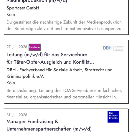
Medienproduktion (m/w/d)
Sportcast GmbH
Köln
Du gestaltest die nachhaltige Zukunft der Medienproduktion
der Bundesliga aktiv mit und treibst innovative Lösungen zur
Reduzierung von Emissionen voran. Dein Fokus liegt auf der
Evaluierung von Reduktionspotentialen von TV-
27. Juli 2026
Feature
Produktionskonzepten hinsichtlich Co2e-Fußabdruck,
Lei­tung (m/w/d) für das Servicebüro
Durchführung einer Machbarkeitsstudie zur emissionsfreien
USV-Stromversorgung sowie der Koordination interner und
für Tä­ter-Op­fer-Aus­gleich und Kon­flikt­...
externer Stakeholder.
DBH - Fachverband für Soziale Arbeit, Strafrecht und
Kriminalpolitik e.V.
Köln
Bereichsleitung: Leitung des TOA-Servicebüros in fachlicher,
finanzieller, organisatorischer und personeller Hinsicht in
Abstimmung mit der Geschäftsführung. Teamführung:
Personalverantwortung für zwei Mitarbeitende. Strategische
31. Juli 2026
Organisationsentwicklung: Sie verantworten die strategische
Manager Fundraising &
und organisatorische Weiterentwicklung des TOA-
Unternehmenspartnerschaften (m/w/d)
Servicebüros in den Bereichen Fortbildung, Information und