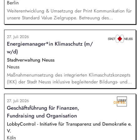
Berlin
Weiterentwicklung & Umsetzung der Print Kommunikation für
unsere Standard Value Zielgruppe. Betreuung des
postalischen Mailing-Programm inkl. der Spendenmagazine
und Spendenaufrufe sowie der Print Kommunikation innerhalb
27. Juli 2026
unserer Donor Journeys. Ko-Produktion von Content für die
Energiemanager*in Klimaschutz (m/
Print Kommunikation in enger Zusammenarbeit mit dem Team
w/d)
Brand, Content & Publikationen. Redaktion und Prüfung von
Content/Texten für andere Kanäle und Medien.
Stadtverwaltung Neuss
Neuss
Maßnahmenumsetzung des integrierten Klimaschutzkonzepts
(IKK) der Stadt Neuss inklusive begleitender Bildungs- und
Öffentlichkeitsarbeit sowie Fortschreibung des IKK.
Monitoring und Berichterstattung zu den ca. 60 städtischen
27. Juli 2026
PV-Anlagen sowie Planung weiterer Anlageninstallationen.
Geschäftsführung für Finanzen,
Prüfung, Planung und Umsetzung von Modellen zu Energy-
Fundraising und Organisation
Sharing und/oder Strombilanzkreismodellen. Eigenständige
Fördermittelakquise und Durchführung von Förderprojekten
LobbyControl - Initiative für Transparenz und Demokratie e.
in den Bereichen regenerative Energien sowie
V.
energiesparendes Bauen und Sanieren.
Köln