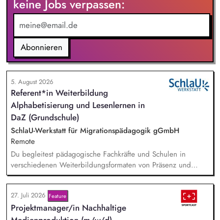
keine Jobs verpassen:
die Berufliche Bildung. Der Bereich Sprachenbildung
entwickelt in seinen Projekten dazu zielgruppengerechte und
innovative Unterrichtsmaterialien und begleitet pädagogische
Fachkräfte mit daran angeschlossenen
Abonnieren
Weiterbildungsangeboten online wie offline.
5. August 2026
Referent*in Weiterbildung
Alphabetisierung und Lesenlernen in
DaZ (Grundschule)
SchlaU-Werkstatt für Migrationspädagogik gGmbH
Remote
Du begleitest pädagogische Fachkräfte und Schulen in
verschiedenen Weiterbildungsformaten von Präsenz und
Online-Workshops bis hin zu pädogischen Tagen und erstellst
Online-Selbstlernkurse für unsere Plattform schlau-lernen.org.
27. Juli 2026
Feature
Die inhaltlichen Schwerpunkte liegen dabei auf den
Projektmanager/in Nachhaltige
Bereichen Lesen lernen, Mehrsprachigkeitsbewusstsein und
Alphabetisierung in der Grundschule.