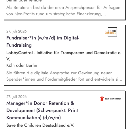
digitalen Formaten sowie in Präsenz bei Auftraggebern.
Als Berater:in bist du die erste Ansprechperson für Anfragen
von Non-Profits rund um strategische Finanzierung,
Finanzmanagement und Fundraising. Dabei entwickelst du
den gesamten Prozess von der Anfrage über
27. Juli 2026
Angebotserstellung bis zur eigenverantwortlichen Umsetzung.
Fundraiser*in (w/m/d) im Digital-
Auf Basis der jeweiligen Herausforderungen entwickelst du
Fundraising
passgenaue Beratungsprozesse und berätst Organisationen zu
zentralen Fragen ihrer finanziellen Steuerung und
LobbyControl - Initiative für Transparenz und Demokratie e.
strategischen Weiterentwicklung.
V.
Köln oder Berlin
Sie führen die digitale Ansprache zur Gewinnung neuer
Spender*innen und Fördermitglieder fort und entwickeln sie
weiter. Sie sind verantwortlich für unsere E-Mailings und
steuern diese ganzheitlich - angefangen bei der Planung,
27. Juli 2026
Zielgruppensegmentierung und Themenauswahl übers Texten
Manager*in Donor Retention &
bis hin zur technischen Abwicklung und deren
Development (Schwerpunkt: Print
kontinuierlichen Optimierung und Weiterentwicklung.
Kommunikation) (d/w/m)
Save the Children Deutschland e.V.