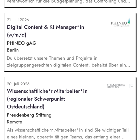
verantwortlich für die Budgetplanung, das Controlling und
die Ressourcenverteilung, Sie steuern das
Wissensmanagement und begleiten die Migration sowie die
21. Juli 2026
fortlaufende Verwaltung unserer Cloud-Dienste, Sie arbeiten
Digital Content & KI Manager*in
mit der Systemadministration zusammen und sind dabei
(w/m/d)
verantwortlich für die Kommunikation mit unseren externen
Dienstleistern, Sie tragen die Verantwortung für die Qualität
PHINEO gAG
des First-Level-Supports für das GFF-Team.
Berlin
Du übersetzt unsere Themen und Projekte in
zielgruppengerechten digitalen Content, behältst über ein
systematisches Performance-Tracking den Erfolg unserer
Seiten und Mailings im Blick und berätst das Team als
20. Juli 2026
strategische*r Sparringspartner*in für digitale Trends,
Wissenschaftliche*r Mitarbeiter*in
Plattformfragen und den Einsatz von KI. Du übernimmst die
(regionaler Schwerpunkt:
technische und operative Betreuung unserer gesamten
Webseiten-Landschaft und verantwortest die strategische
Ostdeutschland)
Weiterentwicklung von HubSpot.
Freudenberg Stiftung
Remote
Als wissenschaftliche*r Mitarbeiter*in sind Sie wichtiger Teil
eines kleinen, operativ tätigen Teams, das entlang einer