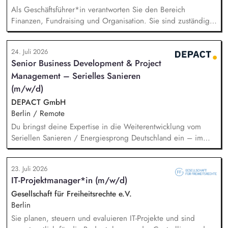
Als Geschäftsführer*in verantworten Sie den Bereich
Finanzen, Fundraising und Organisation. Sie sind zuständig
für die Finanzplanung, das Controlling und die Organisation
des Rechnungswesens. Sie leiten das Fundraising-Team und
24. Juli 2026
entwickeln eine nachhaltige Fundraising Strategie. Sie sind
Senior Business Development & Project
verantwortlich für das Personalmanagement und die operative
Management – Serielles Sanieren
Steuerung von Prozessen zur Organisationsentwicklung.
(m/w/d)
DEPACT GmbH
Berlin / Remote
Du bringst deine Expertise in die Weiterentwicklung vom
Seriellen Sanieren / Energiesprong Deutschland ein – im
engen Austausch u.a. mit der dena, mit Blick auf
Markthochlauf und Support im regulatorischen Umfeld und
23. Juli 2026
der Stakeholder. Business-Development-Standbein: Du
IT-Projektmanager*in (m/w/d)
akquirierst und verantwortest eigenständig Projekte für unser
Vorqualifizierungs-Tool CoPilot und entwickelst /
Gesellschaft für Freiheitsrechte e.V.
implementierst die Skalierung. Du qualifizierst zudem
Berlin
Bauunternehmen und Systemanbieter als Angebotspartner.
Sie planen, steuern und evaluieren IT-Projekte und sind