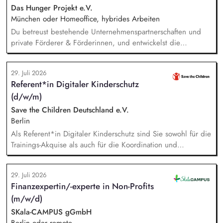
Qualitätssicherung. Projektmanagement: Verantwortliche
Das Hunger Projekt e.V.
Planung, Budgetierung und Projektcontrolling im Rahmen
München oder Homeoffice, hybrides Arbeiten
von öffentlichen Zuwendungen.
Du betreust bestehende Unternehmenspartnerschaften und
private Förderer & Förderinnen, und entwickelst die
Zusammenarbeit systematisch weiter. Du identifizierst neue
Unternehmen und Förderer & Förderinnen und sprichst sie
29. Juli 2026
aktiv an. Du planst und setzt Fundraising-Maßnahmen
Referent*in Digitaler Kinderschutz
eigenständig um und verfolgst deren Ergebnisse. Du
(d/w/m)
arbeitest eng mit der Landesdirektion, dem Marketing und
unseren Programmkollegen zusammen.
Save the Children Deutschland e.V.
Berlin
Als Referent*in Digitaler Kinderschutz sind Sie sowohl für die
Trainings-Akquise als auch für die Koordination und
Durchführung von ca. zweistündigen Workshops
verantwortlich. Identifikation, Ansprache und Akquise von
29. Juli 2026
Institutionen und Organisationen für Trainings zum sensiblen
Finanzexpertin/-experte in Non-Profits
Umgang mit Kinderfotos und -videos (z. B. Kitas, Schulen,
(m/w/d)
Sportvereine und -verbände, Jugendverbände,
Kinder-/Jugendreiseveranstalter). Eigenständige Konzeption
SKala-CAMPUS gGmbH
und Durchführung zielgruppengerechter Trainings in
Berlin oder remote