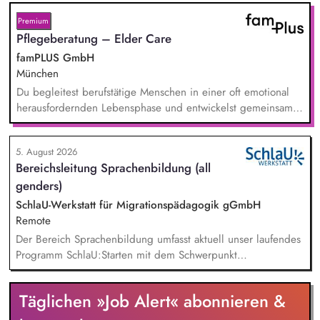
beantwortest Fragen zu Umwelt-, Arten- und Klimaschutz nach
bestem Wissen und Gewissen. Du unterstützt Kampagnen
Premium
und Aktionen, beispielsweise durch das Sammeln von
Pflegeberatung – Elder Care
Unterschriften für Petitionen.
famPLUS GmbH
München
Du begleitest berufstätige Menschen in einer oft emotional
herausfordernden Lebensphase und entwickelst gemeinsam
mit ihnen individuelle Lösungen. Zu deinen Aufgaben
gehören: Individuelle Beratung von pflegenden und
5. August 2026
sorgenden Angehörigen, Case Management und Entwicklung
Bereichsleitung Sprachenbildung (all
passgenauer Unterstützungslösungen, Vermittlung von Pflege-
genders)
und Unterstützungsangeboten, Planung und Durchführung
von Projekten, enge Zusammenarbeit mit
SchlaU-Werkstatt für Migrationspädagogik gGmbH
Personalabteilungen namhafter Unternehmen.
Remote
Der Bereich Sprachenbildung umfasst aktuell unser laufendes
Programm SchlaU:Starten mit dem Schwerpunkt
"Alphabetisierung in DaZ für die Grundschule" sowie
zukünftig weitere auf Unterrichtsmaterial bezogene Projekte
Täglichen »Job Alert« abonnieren &
mit den Schwerpunkten sprachensensibles und
rassismuskritisches Deutschlernen von der Grundschule bis in