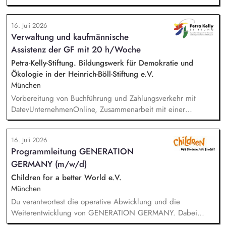
klaren Programmatik langfristig soziale Innovation
implementiert. Sie unterstützen die Geschäftsführung bei der
16. Juli 2026
Umsetzung der Stiftungsprogrammatik und entwickeln dabei
Verwaltung und kaufmännische
die Internationalisierungsstrategie der Stiftung weiter. Sie
Assistenz der GF mit 20 h/Woche
übersetzen wissenschaftliche Erkenntnisse in
alltagsangebundene Handlungsansätze entlang unserer
Petra-Kelly-Stiftung. Bildungswerk für Demokratie und
Stiftungsprogrammatik.
Ökologie in der Heinrich-Böll-Stiftung e.V.
München
Vorbereitung von Buchführung und Zahlungsverkehr mit
DatevUnternehmenOnline, Zusammenarbeit mit einer
Steuerkanzlei, Zuarbeit Wirtschaftsprüfung bei der Erstellung
des Verwendungsnachweises und des Jahresabschlusses,
16. Juli 2026
Unterstützung in der Projektadministration und -abrechnung,
Programmleitung GENERATION
Administrative Beratung von Kooperationspartner*innen,
GERMANY (m/w/d)
Pflege von Personalstammdaten, Unterstützung der
Geschäftsführung, Einführung und Nutzung von digitalen
Children for a better World e.V.
Anwendungen, Einhaltung und Überprüfung der DSGVO.
München
Du verantwortest die operative Abwicklung und die
Weiterentwicklung von GENERATION GERMANY. Dabei
arbeitest Du im Team und auch eng mit unserem Vorstand