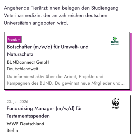
Angehende Tierärzt:innen belegen den Studiengang
Veterinärmedizin, der an zahlreichen deutschen
Universitäten angeboten wird.
Premium
Botschafter (m/w/d) für Umwelt- und
Naturschutz
BUNDconnect GmbH
Deutschlandweit
Du informierst aktiv über die Arbeit, Projekte und
Kampagnen des BUND. Du gewinnst neue Mitglieder und
stärkst damit langfristig den Umwelt- und Naturschutz. Du
beantwortest Fragen zu Umwelt-, Arten- und Klimaschutz nach
20. Juli 2026
bestem Wissen und Gewissen. Du unterstützt Kampagnen
Fundraising Manager (m/w/d) für
und Aktionen, beispielsweise durch das Sammeln von
Testamentsspenden
Unterschriften für Petitionen.
WWF Deutschland
Berlin