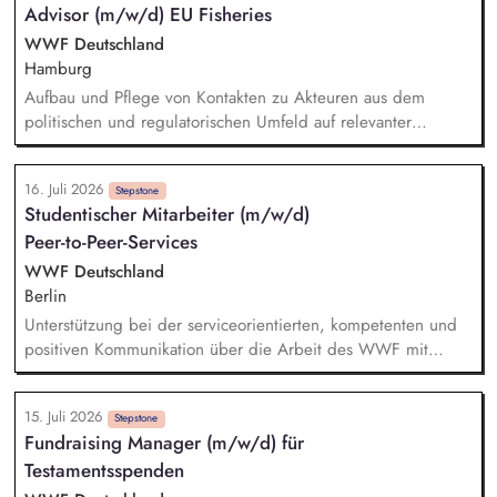
Advisor (m/w/d) EU Fisheries
Aufenthaltsqualität für Bürger*innen
Finanzmittelverantwortung über das Projektvolumen in Höhe
WWF Deutschland
von 10 Millionen Euro sowie die Akquise von Fördermitteln
Hamburg
kontinuierliche Berichterstattung gegenüber der Amtsleitung
Aufbau und Pflege von Kontakten zu Akteuren aus dem
und Vertretung in politischen Gremien Steuerung und
politischen und regulatorischen Umfeld auf relevanter
Koordination von Informationen und Projektvorschlägen mit
Landes-, Bundes- und EU-Ebene, BALTFISH/HELCOM-Umfeld,
dem internen Projektteam sowie anderen städtischen und
Wissenschaft, Fischereisektor, anderen Umweltverbänden,
externen Akteuren
16. Juli 2026
sowie Handel und Industrie. Kritische und kompetente
Stepstone
Studentischer Mitarbeiter (m/w/d)
Begleitung von Plänen und Prozessen zur Neuausrichtung
Peer-to-Peer-Services
der deutschen Fischerei in Nord- und Ostsee, sowie zur
europäischen Politikebene. Mitwirkung an der Erstellung und
WWF Deutschland
öffentliche Vertretung von relevanten Positions- und
Berlin
Hintergrundpapieren, politischen Strategiepapieren,
Unterstützung bei der serviceorientierten, kompetenten und
Stellungnahmen.
positiven Kommunikation über die Arbeit des WWF mit
finanziellen und nicht-finanziellen Unterstützer:innen sowie
Interessent:innen. Schriftliche und telefonische Beantwortung
15. Juli 2026
von Standardanfragen sowie Anfragen über die WWF-
Stepstone
Fundraising Manager (m/w/d) für
Webseite. Sicherstellung, Organisation und Verwaltung der
Testamentsspenden
Peer-to-Peer-Materialien in Zusammenarbeit mit anderen Teams
sowie Zusammenstellung und Versand von