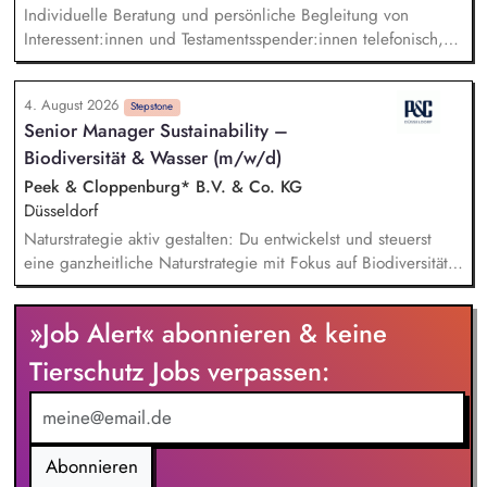
Individuelle Beratung und persönliche Begleitung von
Interessent:innen und Testamentsspender:innen telefonisch,
per E-Mail sowie bei persönlichen Gesprächen. Strategische
Weiterentwicklung des Erbschaftsfundraisings und der Donor
4. August 2026
Journeys – von der Lead-Akquise über Stewardship bis hin
Stepstone
Senior Manager Sustainability –
zur individuellen Förder:innen-Kommunikation. Systematische
Biodiversität & Wasser (m/w/d)
Planung, Steuerung und Umsetzung von Werbemaßnahmen,
Nachlass-Mailings oder Telefonie-Aktionen sowie die
Peek & Cloppenburg* B.V. & Co. KG
Durchführung von analogen und digitalen Veranstaltungen.
Düsseldorf
Naturstrategie aktiv gestalten: Du entwickelst und steuerst
eine ganzheitliche Naturstrategie mit Fokus auf Biodiversität
und Wasser, um die Auswirkungen unserer
Unternehmensgruppe auf natürliche Ökosysteme gezielt zu
»Job Alert« abonnieren & keine
minimieren. Risiken und Chancen analysieren: Du
identifizierst sowie bewertest naturbezogene Auswirkungen,
Tierschutz Jobs verpassen:
Risiken und Abhängigkeiten entlang unserer gesamten
Wertschöpfungskette und leitest daraus wirksame Maßnahmen
ab. Ziele und KPIs steuern: Du definierst klare Ziele,
Messgrößen und Maßnahmenpläne und setzt diese in enger
Abonnieren
Zusammenarbeit mit den relevanten Fachbereichen