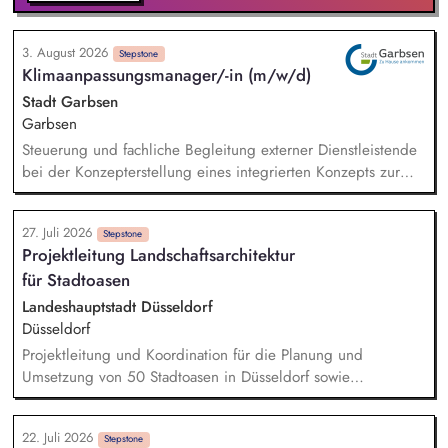
erfolgreich um.
3. August 2026
Stepstone
Klimaanpassungsmanager/-in (m/w/d)
Stadt Garbsen
Garbsen
Steuerung und fachliche Begleitung externer Dienstleistende
bei der Konzepterstellung eines integrierten Konzepts zur
nachhaltigen Klimaanpassung und für Natürlichen
Klimaschutz. Analyse klimatischer Risiken und Betroffenheiten
27. Juli 2026
der Kommune (z. B. Hitze, Starkregen, Trockenheit).
Stepstone
Projektleitung Landschaftsarchitektur
Identifikation kommunaler Handlungsfelder der
für Stadtoasen
Klimaanpassung. Erarbeitung eines Maßnahmenkatalogs mit
Priorisierung zur Entwicklung von Umsetzungsstrategien.
Landeshauptstadt Düsseldorf
Integration der Klimaanpassung als Querschnittsaufgabe in
Düsseldorf
bestehende Verwaltungsprozesse und Strukturen.
Projektleitung und Koordination für die Planung und
Umsetzung von 50 Stadtoasen in Düsseldorf sowie
Entwicklung eines gesamtstädtischen Konzeptes mit dem Ziel
der Entsiegelung im Sinne der Klimaanpassung und
22. Juli 2026
Biodiversität zur Schaffung von ökologischen Räumen mit
Stepstone