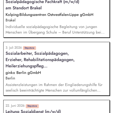
Sozialpädagogische Fachkraft (m/w/d)
Krisenintervention und lösungsorientiertes Handeln in
am Standort Brakel
schwierigen Situationen. Dokumentation des Projektverlaufs
und Mitwirkung an Hilfeplanprozessen.
Kolping-Bildungszentren Ostwestfalen-Lippe gGmbH
Brakel
Individuelle sozialpädagogische Begleitung von jungen
Menschen im Übergang Schule – Beruf Unterstützung bei
persönlichen, sozialen und beruflichen Problemlagen
Durchführung von Einzel- und Gruppengesprächen (max. 6
3. Juli 2026
Teilnehmende pro Gruppe) Dokumentation der
Stepstone
Sozialarbeiter, Sozialpädagogen,
Maßnahmenverläufe und Teilnahmeentwicklungen Mitwirkung
Erzieher, Rehabilitationspädagogen,
an Sprechstundenangeboten, Netzwerkarbeit und
Projektorganisation
Heilerziehungspfleg...
ginko Berlin gGmbH
Berlin
Assistenzleistungen im Rahmen der Eingliederungshilfe für
seelisch beeinträchtigte Menschen zur vollumfänglichen
Teilhabe am gesellschaftlichen Leben Mitwirkung bei der Ziel-
und Leistungsplanung, Kommunikation mit dem Kostenträger
22. Juni 2026
und anderen Leistungserbringern
Stepstone
Leitung Sozialdienst (m/w/d)