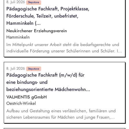
8. Juli 2026
Bezugs- und Hilfsinstitutionen der Jugendlichen fachgerechte
Stepstone
Pädagogische Fachkraft, Projektklasse,
Vorbereitung und Dokumentation der pädagogischen Arbeit
Förderschule, Teilzeit, unbefristet,
und konstruktive Zusammenarbeit im Team fachgerechte
Dokumentation und Erstellung von Entwicklungsberichten
Hamminkeln (...
Kooperation mit Schulen und anderen beteiligten
Neukirchener Erziehungsverein
Institutionen
Hamminkeln
Im Mittelpunkt unserer Arbeit steht die bedarfsgerechte und
individuelle Förderung unserer Schülerinnen und Schüler. In
kleinen Lerngruppen schaffen wir einen geschützten Rahmen,
der persönliches Wachstum, soziales Lernen und nachhaltige
8. Juli 2026
Lernerfolge ermöglicht. Unterstützung im Schulalltag: Sie
Stepstone
Pädagogische Fachkraft (m/w/d) für
unterstützen die Klassenleitung im Schulalltag und begleiten
eine bindungs- und
Kinder und Jugendliche im Alter von 8 bis 17 Jahren.
Dokumentation & Planung: Sie erstellen Berichte und
beziehungsorientierte Mädchenwohn...
Förderpläne im Austausch mit unserem multiprofessionellen
VALMENTIS gGmbH
Team. Eltern- und Behördenarbeit: Sie gestalten den Kontakt
Oestrich-Winkel
zu Eltern und Behörden und sorgen für eine enge
Aufbau und Gestaltung eines verlässlichen, familiären und
Zusammenarbeit. Sozialtraining: Sie führen Trainings zur
sicheren Lebensraumes für Mädchen und junge Frauen,
Kooperation und Sozialkompetenz durch und fördern soziale
professionelle Beziehungsgestaltung im pädagogischen
Fähigkeiten.