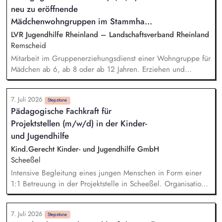
neu zu eröffnende
Fachkompetenz bewusst und agieren deeskalierend in
herausfordernden Situationen Die verlässliche
Mädchenwohngruppen im Stammha...
Zusammenarbeit mit Eltern, Jugendämtern, Schulen und
LVR Jugendhilfe Rheinland – Landschaftsverband Rheinland
therapeutischen Einrichtungen ist ein wesentlicher Bestandteil
Remscheid
Ihrer Tätigkeit
Mitarbeit im Gruppenerziehungsdienst einer Wohngruppe für
Mädchen ab 6, ab 8 oder ab 12 Jahren. Erziehen und
Begleiten der Kinder durch den Tages-, Wochen- und
Jahresrhythmus. Pädagogische und organisatorische
7. Juli 2026
Verantwortung des Erziehungsalltags. Planung der
Stepstone
Pädagogische Fachkraft für
pädagogischen Aktivitäten. Bereitschaft zur Durchführung von
Projektstellen (m/w/d) in der Kinder-
erlebnispädagogischen Maßnahmen. Beobachten und
Fördern der Jugendlichen in ihrer individuellen Situation und
und Jugendhilfe
ihrem Entwicklungsstand. Erstellen von Hilfe- und
Kind.Gerecht Kinder- und Jugendhilfe GmbH
Erziehungsplanungen. Umsetzung von heilpädagogischen
Scheeßel
Angeboten. Kooperation mit Schule, Jugendamt, Ärzten etc.
Intensive Begleitung eines jungen Menschen in Form einer
1:1 Betreuung in der Projektstelle in Scheeßel. Organisation
und Umsetzung eines abgestimmten Alltags. Gestaltung
sinnvoller, erlebnisorientierter Freizeitaktionen im Einklang
7. Juli 2026
mit den Bedarfen und Interessen des Klienten.
Stepstone