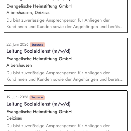
Evangelische Heimstiftung GmbH
Albershausen, Deizisau
Du bist zuverlässige Ansprechperson für Anliegen der
Kundinnen und Kunden sowie der Angehörigen und berätst
zu Angeboten und Unterstützungsmöglichkeiten in
verschiedenen Lebenssituationen. Du hilfst dabei, die
22. Juni 2026
Belegungsziele zu erreichen und unterstützt neue Kundinnen
Stepstone
Leitung Sozialdienst (m/w/d)
und Kunden bei der Integration in die Wohngruppe. Du
organisierst wohngruppenübergreifende Angebote und
Evangelische Heimstiftung GmbH
Veranstaltungen, die die Lebensqualität und Teilhabe fördern.
Albershausen
Du arbeitest mit Dienstleistern und Partnern im Quartier
Du bist zuverlässige Ansprechperson für Anliegen der
zusammen, um bei Bedarf Dienstleistungen zu organisieren
Kundinnen und Kunden sowie der Angehörigen und berätst
(Case Management) und die Vernetzung mit dem
zu Angeboten und Unterstützungsmöglichkeiten in
Gemeinwesen zu fördern.
verschiedenen Lebenssituationen. Du hilfst dabei, die
19. Juni 2026
Belegungsziele zu erreichen und unterstützt neue Kundinnen
Stepstone
Leitung Sozialdienst (m/w/d)
und Kunden bei der Integration in die Wohngruppe. Du
organisierst wohngruppenübergreifende Angebote und
Evangelische Heimstiftung GmbH
Veranstaltungen, die die Lebensqualität und Teilhabe fördern.
Deizisau
Du arbeitest mit Dienstleistern und Partnern im Quartier
Du bist zuverlässige Ansprechperson für Anliegen der
zusammen, um bei Bedarf Dienstleistungen zu organisieren