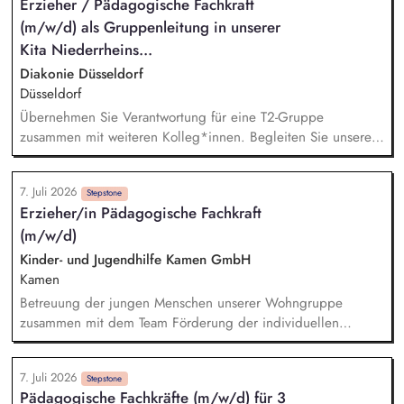
Erzieher / Pädagogische Fachkraft
Perspektiven Planung und Begleitung individueller Förder-
(m/w/d) als Gruppenleitung in unserer
und Coachingprozesse Zusammenarbeit mit
Kostenträgern/Reha-Trägern, Betrieben, Beratungsstellen und
Kita Niederrheins...
weiteren Netzwerkpartnern
Diakonie Düsseldorf
Düsseldorf
Übernehmen Sie Verantwortung für eine T2-Gruppe
zusammen mit weiteren Kolleg*innen. Begleiten Sie unsere
Kinder im Alter von 0–3 Jahren in ihrer Entwicklung, und
gestalten Sie mit ihnen pädagogische Prozesse und
7. Juli 2026
bereichern Sie die offen gestaltete Pädagogik in der
Stepstone
Erzieher/in Pädagogische Fachkraft
Einrichtung. Berücksichtigen Sie die Wünsche, Interessen
(m/w/d)
und Fähigkeiten der Kinder in der pädagogischen Arbeit. Sie
wirken an einer starken und verlässlichen partnerschaftlichen
Kinder- und Jugendhilfe Kamen GmbH
Elternarbeit mit.
Kamen
Betreuung der jungen Menschen unserer Wohngruppe
zusammen mit dem Team Förderung der individuellen
Entwicklungsprozesse sowie sozialen Kompetenzen der
Kinder und Jugendlichen Mit Ihrer beruflichen Expertise
7. Juli 2026
fördern Sie ein möglichst harmonisches Umfeld für die
Stepstone
Pädagogische Fachkräfte (m/w/d) für 3
jungen Menschen Sie sind sich Ihrer beruflichen