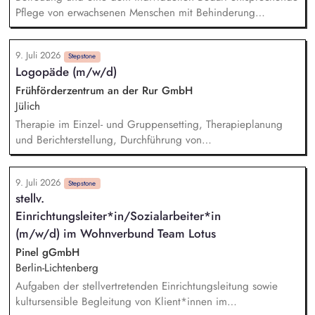
Pflege von erwachsenen Menschen mit Behinderung
Pädagogische Intervention, Begleitung und Unterstützung in
alltäglichen Situationen Medikamentenvergabe und
9. Juli 2026
pflegerische Assistenz Begleitung von medizinischen
Stepstone
Logopäde (m/w/d)
Terminen Intervention bei Krisen Einbringen von neuen Ideen
und Ansichten zur Weiterentwicklung der Wohnanlage
Frühförderzentrum an der Rur GmbH
Objektive Beobachtung, Evaluation und Dokumentation
Jülich
Therapie im Einzel- und Gruppensetting, Therapieplanung
und Berichterstellung, Durchführung von
Entwicklungsdiagnostiken, Elternberatung und Anleitung zur
sprachfördernden Unterstützung im Alltag, Netzwerkarbeit,
9. Juli 2026
enge Zusammenarbeit mit unserem interdisziplinären Team
Stepstone
stellv.
für eine bestmögliche Förderung der Kinder.
Einrichtungsleiter*in/Sozialarbeiter*in
(m/w/d) im Wohnverbund Team Lotus
Pinel gGmbH
Berlin-Lichtenberg
Aufgaben der stellvertretenden Einrichtungsleitung sowie
kultursensible Begleitung von Klient*innen im