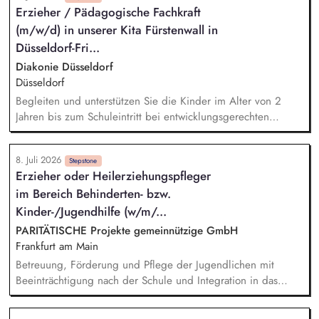
Erzieher / Pädagogische Fachkraft
Wohneinrichtungen, Pädagog*innen an Schulen sowie
(m/w/d) in unserer Kita Fürstenwall in
Pflegenden und Ärzt*innen im Krankenhaus an.
heilpädagogische Krisenintervention, Diagnostik und
Düsseldorf-Fri...
Begleitung von Menschen mit kognitiven Beeinträchtigungen
Diakonie Düsseldorf
und zusätzlichen psychischen Störungen und
Düsseldorf
Interaktionsproblemen, Unterstützung von Professionellen in
Begleiten und unterstützen Sie die Kinder im Alter von 2
Wohn-/Beschäftigungseinrichtungen und Kliniken, Beratung
Jahren bis zum Schuleintritt bei entwicklungsgerechten
von Familien, Leitung von Seminaren und Schulungen.
Angeboten. Berücksichtigen Sie dabei die Wünsche,
Interessen und Fähigkeiten der Kinder in der pädagogischen
8. Juli 2026
Arbeit. Wirken Sie an einer konstruktiven und
Stepstone
Erzieher oder Heilerziehungspfleger
vertrauensvollen Zusammenarbeit mit Kolleg*innen und
im Bereich Behinderten- bzw.
Eltern mit.
Kinder-/Jugendhilfe (w/m/...
PARITÄTISCHE Projekte gemeinnützige GmbH
Frankfurt am Main
Betreuung, Förderung und Pflege der Jugendlichen mit
Beeinträchtigung nach der Schule und Integration in das
städtische Umfeld Unterstützung der Familien in ihrem
Erziehungsauftrag, gemeinsam mit der Schule und weiteren