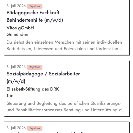
Alltag, bindungsorientierte Begleitung in herausfordernden
8. Juli 2026
Lebenssituationen, Förderung emotionaler Stabilität, sozialer
Stepstone
Pädagogische Fachkraft
Kompetenzen und individueller Ressourcen, Unterstützung
Behindertenhilfe (m/w/d)
bei der Entwicklung von Selbstständigkeit,
Eigenverantwortung und gesellschaftlicher Teilhabe,
Vitos gGmbH
Vermittlung lebenspraktischer Fähigkeiten für ein
Gemünden
selbstbestimmtes Leben, Planung und Durchführung kreativer
Du siehst den einzelnen Menschen mit seinen individuellen
Freizeit-, Gruppen- und Bildungsangebote
Bedürfnissen, Interessen und Potenzialen und förderst ihn so,
dass es seiner Persönlichkeit entspricht. Du stehst den bei
uns lebenden Menschen motivierend und bestärkend zur
8. Juli 2026
Seite: bei der Gestaltung des Alltags, der Pflege, der
Stepstone
Sozialpädagoge / Sozialarbeiter
Versorgung und bei Freizeitaktivitäten. Du bist im Austausch
(m/w/d)
mit Angehörigen, Institutionen, Therapeuten, Ärzten und
gesetzlichen Betreuern. Du arbeitest im Schichtdienst, zum
Elisabeth-Stiftung des DRK
Teil auch über Nacht, an Wochenenden und Feiertagen.
Trier
Steuerung und Begleitung des beruflichen Qualifizierungs-
und Rehabilitationsprozesses Beratung und Unterstützung der
Teilnehmenden in persönlichen, sozialen und beruflichen
Fragestellungen Unterstützung bei Krisen- und
8. Juli 2026
Belastungssituationen sowie Entwicklung individueller
Stepstone