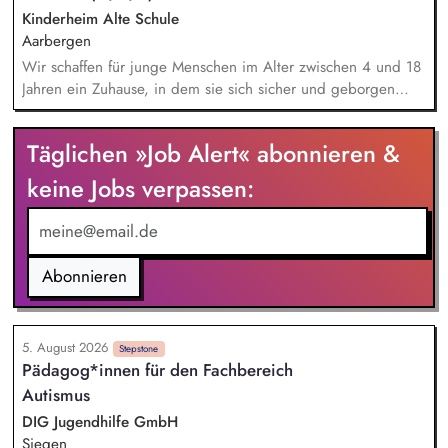
Kinderheim Alte Schule
Aarbergen
Wir schaffen für junge Menschen im Alter zwischen 4 und 18
Jahren ein Zuhause, in dem sie sich sicher und geborgen
fühlen. Sie helfen den jungen Menschen dabei den Alltag zu
meistern. Ihre Aufgaben reichen von der
Täglichen »Job Alert« abonnieren &
Hausaufgabenbetreuung, über gemeinsame
Mahlzeitenzubereitung und Nachtbereitschaft bis hin zu
keine Jobs verpassen:
intensivpädagogischen Aktivitäten. Da wir im
Bezugsbetreuungssystem arbeiten, fallen ebenso
Elterngespräche mit Lehrern und ggf. Therapeuten in Ihr
Aufgabengebiet.
Abonnieren
5. August 2026
Stepstone
Pädagog*innen für den Fachbereich
Autismus
DIG Jugendhilfe GmbH
Siegen