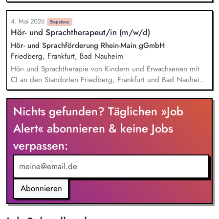
strategischen Ausrichtung über das operative Tagesgeschäft
bis hin zur Führung und Weiterentwicklung Ihres Teams. In
4. Mai 2026
Ihrer fachlichen Leitungsfunktion führen Sie das
Stepstone
Hör- und Sprachtherapeut/in (m/w/d)
therapeutische Team mit Kompetenz und Engagement,
sichern hohe Qualitätsstandards und bringen sich maßgeblich
Hör- und Sprachförderung Rhein-Main gGmbH
in die Supervision ein. Sie planen und koordinieren
Friedberg, Frankfurt, Bad Nauheim
Diagnostik, Therapieangebote sowie Familienberatungen und
Hör- und Sprachtherapie von Kindern und Erwachsenen mit
sorgen so für reibungslose Abläufe und eine bestmögliche
CI an den Standorten Friedberg, Frankfurt und Bad Nauheim
Versorgung.
(MEDIAN Kaiserbergklinik) Einzel- und Gruppentherapie
Audiologische Kontrollen (Hörtests) und Diagnostik Beratung
Nichts gefunden? Täglichen »Job
von CI-Träger/innen Dokumentation der durchgeführten
Maßnahmen und Berichterstattung Interdisziplinärer
Alert« abonnieren & keine Jobs
Austausch mit Kliniken und ambulant behandelnden
verpassen:
Einrichtungen
Abonnieren