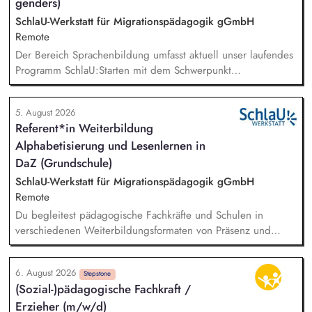
genders)
SchlaU-Werkstatt für Migrationspädagogik gGmbH
Remote
Der Bereich Sprachenbildung umfasst aktuell unser laufendes
Programm SchlaU:Starten mit dem Schwerpunkt
"Alphabetisierung in DaZ für die Grundschule" sowie
zukünftig weitere auf Unterrichtsmaterial bezogene Projekte
5. August 2026
mit den Schwerpunkten sprachensensibles und
Referent*in Weiterbildung
rassismuskritisches Deutschlernen von der Grundschule bis in
Alphabetisierung und Lesenlernen in
die Berufliche Bildung. Der Bereich Sprachenbildung
entwickelt in seinen Projekten dazu zielgruppengerechte und
DaZ (Grundschule)
innovative Unterrichtsmaterialien und begleitet pädagogische
SchlaU-Werkstatt für Migrationspädagogik gGmbH
Fachkräfte mit daran angeschlossenen
Remote
Weiterbildungsangeboten online wie offline.
Du begleitest pädagogische Fachkräfte und Schulen in
verschiedenen Weiterbildungsformaten von Präsenz und
Online-Workshops bis hin zu pädogischen Tagen und erstellst
Online-Selbstlernkurse für unsere Plattform schlau-lernen.org.
6. August 2026
Die inhaltlichen Schwerpunkte liegen dabei auf den
Stepstone
(Sozial-)pädagogische Fachkraft /
Bereichen Lesen lernen, Mehrsprachigkeitsbewusstsein und
Erzieher (m/w/d)
Alphabetisierung in der Grundschule.