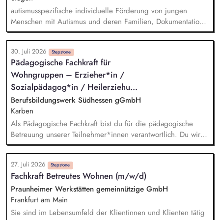
autismusspezifische individuelle Förderung von jungen
Menschen mit Autismus und deren Familien, Dokumentation
und Förderplanung, Kontakte zu Behörden und Ämtern,
Netzwerkarbeit
30. Juli 2026
Stepstone
Pädagogische Fachkraft für
Wohngruppen – Erzieher*in /
Sozialpädagog*in / Heilerziehu...
Berufsbildungswerk Südhessen gGmbH
Karben
Als Pädagogische Fachkraft bist du für die pädagogische
Betreuung unserer Teilnehmer*innen verantwortlich. Du wirkst
mit an einer individuellen Förderplanung in Kooperation mit
Ausbilder*innen, Sozialpädagog*innen, Psycholog*innen,
27. Juli 2026
Lehrer*innen sowie den Teilnehmer*innen. Auch die
Stepstone
Fachkraft Betreutes Wohnen (m/w/d)
Durchführung individueller Fördermaßnahmen im
lebenspraktischen Bereich und der allgemeinen
Praunheimer Werkstätten gemeinnützige GmbH
Persönlichkeitsentwicklung gehört zu deinen Aufgaben.
Frankfurt am Main
Darüber hinaus berätst und unterstützt du die
Sie sind im Lebensumfeld der Klientinnen und Klienten tätig