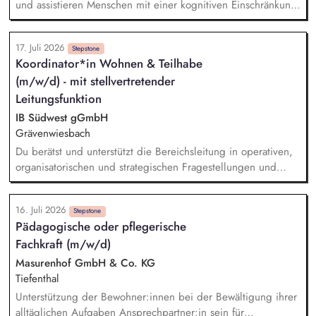
Teilnehmer*innen in Krisensituationen. Du führst neben
und assistieren Menschen mit einer kognitiven Einschränkung,
Gruppenaktivitäten auch Freizeitangebote durch.
die in ihren eigenen Wohnungen, als Paar oder in
Wohngemeinschaften leben. Sie befähigen die Menschen
17. Juli 2026
ihre Teilhabeziele zu erreichen, Krisen zu bewältigen und so
Stepstone
Koordinator*in Wohnen & Teilhabe
selbständig wie möglich zu werden. Sie arbeiten
(m/w/d) - mit stellvertretender
entwicklungsfreundlich und ressourcenorientiert. Sie gestalten
aktiv die Kommunikation mit rechtlichen Betreuungen,
Leitungsfunktion
Angehörigen, dem sozialen Umfeld und sämtlichen
IB Südwest gGmbH
Fallbeteiligten.
Grävenwiesbach
Du berätst und unterstützt die Bereichsleitung in operativen,
organisatorischen und strategischen Fragestellungen und
vertrittst die Einrichtungs- und Hausleitungen im
Abwesenheitsfall. Du führst ein kleines Team fachlich und
16. Juli 2026
organisatorisch und wirkst an einer wirtschaftlichen
Stepstone
Pädagogische oder pflegerische
Betriebsführung mit, u. a. im Personal- und
Fachkraft (m/w/d)
Leistungscontrolling. Du kooperierst mit Kostenträgern,
Behörden und Netzwerkpartner*innen im Sozialraum und
Masurenhof GmbH & Co. KG
stellst die Einhaltung gesetzlicher und fachlicher Vorgaben
Tiefenthal
(u. a. BTHG, RV 3, HBPG) sicher. Du wirkst am
Unterstützung der Bewohner:innen bei der Bewältigung ihrer
Qualitätsmanagement mit, entwickelst neue Angebote für
alltäglichen Aufgaben Ansprechpartner:in sein für