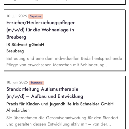
Menschen mit Behinderung und bringst dich in
Bewohner:innen im Rahmen des Bezugsbetreuersystems
bereichsübergreifende Projekte sowie die konzeptionelle
Begleitung von Angeboten im Rahmen der Freizeitgestaltung
Weiterentwicklung unserer Besonderen Wohnformen ein.
10. Juli 2026
(z. B. Ausflüge) Begleitung der Bewohner:innen zu
Stepstone
Erzieher/Heilerziehungspfleger
Arztterminen inkl. Vor- und Nachbereitung Unterstützung
(m/w/d) für die Wohnanlage in
oder Übernahme beim Richten oder Ausgeben der
verordneten Medikamente Ausrichtung der Arbeit an den
Breuberg
individuellen Zielen der Bewohner:innen Zusammenarbeit mit
IB Südwest gGmbH
externen Stellen (z. B. gesetzliche Betreuung, Ärzte,
Breuberg
Kostenträger)
Betreuung und eine dem individuellen Bedarf entsprechende
Pflege von erwachsenen Menschen mit Behinderung
Pädagogische Intervention, Begleitung und Unterstützung in
alltäglichen Situationen Medikamentenvergabe und
18. Juni 2026
pflegerische Assistenz Begleitung von medizinischen
Stepstone
Standortleitung Autismustherapie
Terminen Intervention bei Krisen Einbringen von neuen Ideen
(m/w/d) – Aufbau und Entwicklung
und Ansichten zur Weiterentwicklung der Wohnanlage
Objektive Beobachtung, Evaluation und Dokumentation
Praxis für Kinder- und Jugendhilfe Iris Schneider GmbH
Altenkirchen
Sie übernehmen die Gesamtverantwortung für den Standort
und gestalten dessen Entwicklung aktiv mit – von der