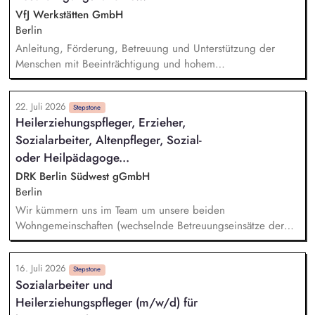
trösten und stehen ihnen in schwierigen Momenten zur Seite.
VfJ Werkstätten GmbH
Sie führen individuelle und kreative Förderangebote durch,
Berlin
einschließlich der Unterstützung bei den Hausaufgaben, und
Anleitung, Förderung, Betreuung und Unterstützung der
gestalten spielerische Freizeitangebote.
Menschen mit Beeinträchtigung und hohem
Unterstützungsbedarf – in Gruppen und individuell
Dialogische Entwicklung individueller Förderpläne
22. Juli 2026
Unterstützende Begleitung von individuellen
Stepstone
Heilerziehungspfleger, Erzieher,
Entwicklungsschritten und Gruppenprozessen Pflegerische
Sozialarbeiter, Altenpfleger, Sozial-
Assistenz entsprechend des Bedarfs Dokumentation der
Betreuungstätigkeiten und der Entwicklung der
oder Heilpädagoge...
Teilnehmer*innen
DRK Berlin Südwest gGmbH
Berlin
Wir kümmern uns im Team um unsere beiden
Wohngemeinschaften (wechselnde Betreuungseinsätze der
Mitarbeitenden in den Gemeinschaften). Wir geben
Orientierung im Alltag und gestalten gemeinsam mit den
16. Juli 2026
Bewohnerinnen und Bewohnern ein Umfeld, das Teilhabe und
Stepstone
Sozialarbeiter und
Wohlbefinden fördert. Wir dokumentieren
Heilerziehungspfleger (m/w/d) für
Entwicklungsstände und sind im engen Austausch mit Team,