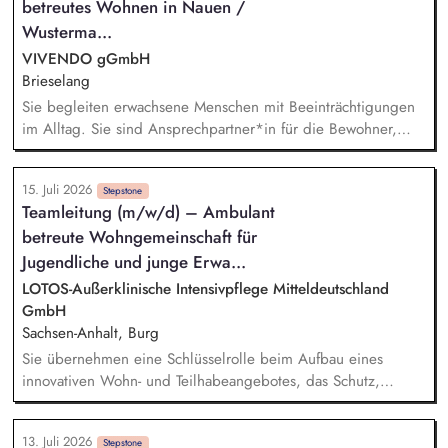
Angehörigen, Ärzten, Schulen und Behörden.
betreutes Wohnen in Nauen /
Wusterma...
VIVENDO gGmbH
Brieselang
Sie begleiten erwachsene Menschen mit Beeinträchtigungen
im Alltag. Sie sind Ansprechpartner*in für die Bewohner,
Angehörige und Kooperationspartner. Sie entwickeln
gemeinsam mit Klient*innen individuelle Ziele. Sie sorgen
15. Juli 2026
für ein stabiles, wertschätzendes Wohnumfeld. Sie arbeiten
Stepstone
Teamleitung (m/w/d) – Ambulant
mit Behörden, Betreuer*innen und Fachdiensten zusammen.
betreute Wohngemeinschaft für
Sie dokumentieren ihre Arbeit eigenständig und strukturiert.
Jugendliche und junge Erwa...
LOTOS-Außerklinische Intensivpflege Mitteldeutschland
GmbH
Sachsen-Anhalt, Burg
Sie übernehmen eine Schlüsselrolle beim Aufbau eines
innovativen Wohn- und Teilhabeangebotes, das Schutz,
Entwicklung, Selbstbestimmung und individuelle Förderung
in den Mittelpunkt stellt. Fachliche und organisatorische
13. Juli 2026
Leitung des Wohngruppen-Teams, Sicherstellung einer
Stepstone