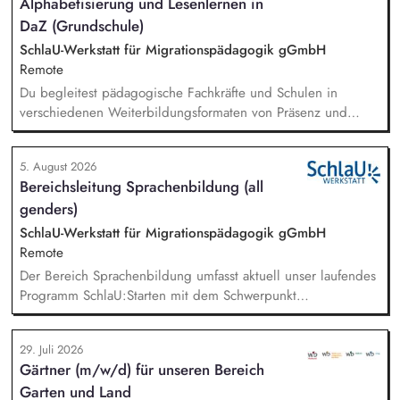
Alphabetisierung und Lesenlernen in
DaZ (Grundschule)
SchlaU-Werkstatt für Migrationspädagogik gGmbH
Remote
Du begleitest pädagogische Fachkräfte und Schulen in
verschiedenen Weiterbildungsformaten von Präsenz und
Online-Workshops bis hin zu pädogischen Tagen und erstellst
Online-Selbstlernkurse für unsere Plattform schlau-lernen.org.
5. August 2026
Die inhaltlichen Schwerpunkte liegen dabei auf den
Bereichsleitung Sprachenbildung (all
Bereichen Lesen lernen, Mehrsprachigkeitsbewusstsein und
genders)
Alphabetisierung in der Grundschule.
SchlaU-Werkstatt für Migrationspädagogik gGmbH
Remote
Der Bereich Sprachenbildung umfasst aktuell unser laufendes
Programm SchlaU:Starten mit dem Schwerpunkt
"Alphabetisierung in DaZ für die Grundschule" sowie
zukünftig weitere auf Unterrichtsmaterial bezogene Projekte
29. Juli 2026
mit den Schwerpunkten sprachensensibles und
Gärtner (m/w/d) für unseren Bereich
rassismuskritisches Deutschlernen von der Grundschule bis in
Garten und Land
die Berufliche Bildung. Der Bereich Sprachenbildung