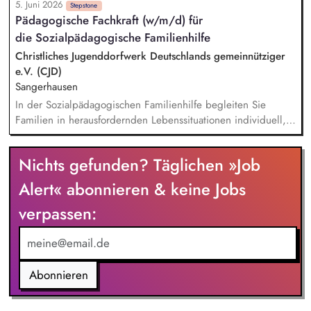
5. Juni 2026
und anderen Leistungserbringern
Stepstone
Pädagogische Fachkraft (w/m/d) für
die Sozialpädagogische Familienhilfe
Christliches Jugenddorfwerk Deutschlands gemeinnütziger
e.V. (CJD)
Sangerhausen
In der Sozialpädagogischen Familienhilfe begleiten Sie
Familien in herausfordernden Lebenssituationen individuell,
ressourcenorientiert und alltagsnah. Sie stärken Eltern in ihrer
Erziehungskompetenz, fördern die Entwicklung von Kindern
Nichts gefunden? Täglichen »Job
und Jugendlichen und unterstützen Familien dabei,
tragfähige Perspektiven zu entwickeln. Dabei arbeiten Sie
Alert« abonnieren & keine Jobs
eng mit dem Jugendamt sowie weiteren Netzwerkpartnern
verpassen:
zusammen. Ambulante, aufsuchende Familienhilfe sowie
Erziehungsbeistandschaft gemäß §§ 30, 31 SGB VIII.
Unterstützung und Begleitung von Familien in Erziehungs-,
Alltags- und Krisensituationen. Förderung elterlicher
Erziehungskompetenzen sowie der sozialen und persönlichen
Abonnieren
Entwicklung von Kindern und Jugendlichen.