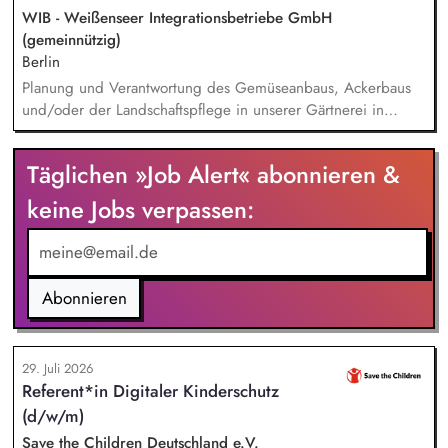
entwickelt in seinen Projekten dazu zielgruppengerechte und
WIB - Weißenseer Integrationsbetriebe GmbH
innovative Unterrichtsmaterialien und begleitet pädagogische
(gemeinnützig)
Fachkräfte mit daran angeschlossenen
Berlin
Weiterbildungsangeboten online wie offline.
Planung und Verantwortung des Gemüseanbaus, Ackerbaus
und/oder der Landschaftspflege in unserer Gärtnerei in
Berlin-Malchow, Umsetzung eines zertifizierten Bio-Anbaus,
fachliche Anleitung und Unterstützung der Teilnehmenden
Täglichen »Job Alert« abonnieren &
und Beschäftigten, Organisation der Arbeitsabläufe und einer
zweckmäßigen Arbeitsplatzgestaltung, Überwachung der
keine Jobs verpassen:
Einhaltung von Gesundheits-, Arbeitsschutz- und
Unfallverhütungsvorschriften.
Abonnieren
29. Juli 2026
Referent*in Digitaler Kinderschutz
(d/w/m)
Save the Children Deutschland e.V.