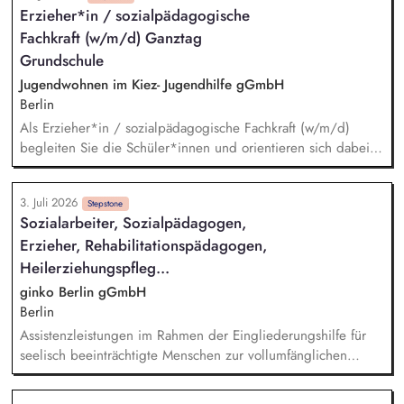
Erzieher*in / sozialpädagogische
qualitativ hochwertigen Betreuung und Förderung der
Fachkraft (w/m/d) Ganztag
Bewohner:innen, Dienst- und Urlaubsplanung sowie
Personalführung, Umsetzung und Weiterentwicklung des
Grundschule
pädagogischen und autismusspezifischen Konzeptes,
Jugendwohnen im Kiez- Jugendhilfe gGmbH
Koordination der Hilfeplanung und Dokumentation gemäß
Berlin
SGB VIII, SGB IX und SGB XI.
Als Erzieher*in / sozialpädagogische Fachkraft (w/m/d)
begleiten Sie die Schüler*innen und orientieren sich dabei
an einem mit der Schule abgestimmten, integrierten
Betreuungskonzept. Sie betreuen die Hausaufgaben. Sie
3. Juli 2026
fördern das soziale Lernen in Schulklassen und gestalten den
Stepstone
Sozialarbeiter, Sozialpädagogen,
Gruppenalltag. Sie leiten Freizeitangebote und Projekte an.
Erzieher, Rehabilitationspädagogen,
Sie führen Eltern- und Familiengespräche und arbeiten
interdisziplinär mit allen Schulpädagog*innen und ggf.
Heilerziehungspfleg...
anderen Fachdiensten zusammen.
ginko Berlin gGmbH
Berlin
Assistenzleistungen im Rahmen der Eingliederungshilfe für
seelisch beeinträchtigte Menschen zur vollumfänglichen
Teilhabe am gesellschaftlichen Leben Mitwirkung bei der Ziel-
und Leistungsplanung, Kommunikation mit dem Kostenträger