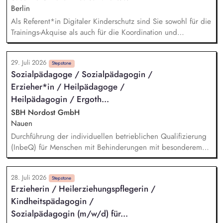
Berlin
Als Referent*in Digitaler Kinderschutz sind Sie sowohl für die
Trainings-Akquise als auch für die Koordination und
Durchführung von ca. zweistündigen Workshops
verantwortlich. Identifikation, Ansprache und Akquise von
29. Juli 2026
Institutionen und Organisationen für Trainings zum sensiblen
Stepstone
Sozialpädagoge / Sozialpädagogin /
Umgang mit Kinderfotos und -videos (z. B. Kitas, Schulen,
Erzieher*in / Heilpädagoge /
Sportvereine und -verbände, Jugendverbände,
Kinder-/Jugendreiseveranstalter). Eigenständige Konzeption
Heilpädagogin / Ergoth...
und Durchführung zielgruppengerechter Trainings in
SBH Nordost GmbH
digitalen Formaten sowie in Präsenz bei Auftraggebern.
Nauen
Durchführung der individuellen betrieblichen Qualifizierung
(InbeQ) für Menschen mit Behinderungen mit besonderem
Unterstützungsbedarf (§ 55 Abs. 2 SGB IX) im Rahmen der
Unterstützten Beschäftigung nach § 55 SGB IX, Vermittlung
28. Juli 2026
von Schlüsselqualifikationen und von berufsübergreifenden
Stepstone
Erzieherin / Heilerziehungspflegerin /
Lerninhalten sowie die Weiterentwicklung der Persönlichkeit,
Kindheitspädagogin /
Bewerbungsmanagement, Akquise von Ausbildungs- bzw.
Arbeitsplätzen, administrative Tätigkeiten, Kontakt zu den
Sozialpädagogin (m/w/d) für...