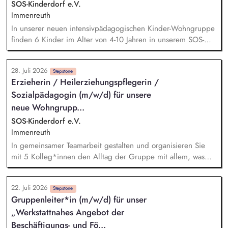
Auftraggebern
SOS-Kinderdorf e.V.
Immenreuth
In unserer neuen intensivpädagogischen Kinder-Wohngruppe
finden 6 Kinder im Alter von 4-10 Jahren in unserem SOS-
Kinderdorf ein liebevolles und familiäres Zuhause. In
gemeinsamer Teamarbeit gestalten und organisieren Sie mit
28. Juli 2026
4-8 Kolleg*innen den Alltag der Kinder mit allem, was ein
Stepstone
Erzieherin / Heilerziehungspflegerin /
familiäres Zuhause ausmacht. Sie sind für die Kinder eine
Sozialpädagogin (m/w/d) für unsere
stabile und verlässliche Bezugsperson. Gemeinsam mit dem
Fachdienst wirken Sie bei der Hilfe- und Erziehungsplanung
neue Wohngrupp...
mit. Sie motivieren, trösten, verhandeln, unterstützen, leiten
SOS-Kinderdorf e.V.
an und begleiten die jungen Menschen auf ihrem
Immenreuth
Lebensweg.
In gemeinsamer Teamarbeit gestalten und organisieren Sie
mit 5 Kolleg*innen den Alltag der Gruppe mit allem, was
ein familiäres Zuhause für junge Menschen ausmacht. Mit
klaren Abläufen, Ritualen und Regeln schaffen Sie Sicherheit,
22. Juli 2026
und sorgen für eine wohnliche Atmosphäre, in der sich die
Stepstone
Gruppenleiter*in (m/w/d) für unser
jungen Menschen wohl und sicher fühlen. Sie bauen
„Werkstattnahes Angebot der
vertrauensvolle Beziehungen zu den Kindern und
Jugendlichen auf, begleiten sie einfühlsam, motivieren,
Beschäftigungs- und Fö...