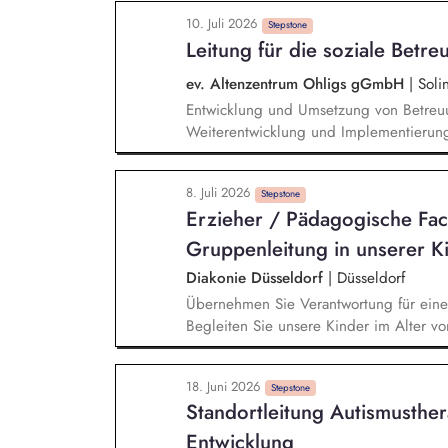
pädagogischen Arbeit und Erstellung vo
10. Juli 2026
Stepstone
Leitung für die soziale Betre
ev. Altenzentrum Ohligs gGmbH
|
Soli
Entwicklung und Umsetzung von Betreuu
Weiterentwicklung und Implementierun
Unterstützung beim Einzug sowie konti
zuständigen Bezugspflegekräften, Bew
8. Juli 2026
Anleitung der Bewohner*innen gemäß d
Stepstone
Erzieher / Pädagogische Fac
und Durchführung von Veranstaltungen,
Verantwortung für die Erstellung von D
Gruppenleitung in unserer Ki
Mitarbeitenden
Diakonie Düsseldorf
|
Düsseldorf
Übernehmen Sie Verantwortung für ein
Begleiten Sie unsere Kinder im Alter vo
Sie mit ihnen pädagogische Prozesse un
in der Einrichtung. Berücksichtigen Sie
18. Juni 2026
Kinder in der pädagogischen Arbeit. Sie
Stepstone
Standortleitung Autismusthe
partnerschaftlichen Elternarbeit mit.
Entwicklung