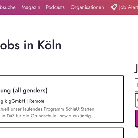
obsuche
Magazin
Podcasts
Organisationen
Job Aler
obs in Köln
ung (all genders)
agogik gGmbH
|
Remote
tuell unser laufendes Programm SchlaU:Starten
in DaZ für die Grundschule" sowie zukünftig
ne Projekte mit den Schwerpunkten
es Deutschlernen von der Grundschule bis in die
nbildung entwickelt in seinen Projekten dazu