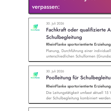
Rahmen von öffentlichen Zuwendungen.
verpassen:
30. Juli 2026
Fachkraft oder qualifizierte A
Schulbegleitung
RheinFlanke sportorientierte Erziehu
Planung, Durchführung einer individuell
unterschiedlichen Schulformen (Grundsc
Unterstützung eines:einer Schüler:in im
und Vertrauensarbeit, gemeinsames Era
30. Juli 2026
Lehrer:innen und Sonderpädagog:innen, 
Poolleitung für Schulbegleit
RheinFlanke sportorientierte Erziehu
Die Leitungstätigkeit umfasst aktuell 1
der Schulbegleitung kombiniert werden
Stellenvertretung, Einarbeitung neuer M
Entwicklungsgespräche mit Mitarbeiten