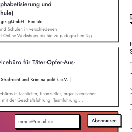
lphabetisierung und
errichtsmaterialien und begleitet pädagogische
eiterbildungsangeboten online wie offline.
hule)
agogik gGmbH
|
Remote
und Schulen in verschiedenen
d Online-Workshops bis hin zu pädogischen Tagen
unsere Plattform schlau-lernen.org. Die inhaltlichen
eichen Lesen lernen,
betisierung in der Grundschule.
cebüro für Tä­ter-Op­fer-Aus­
Strafrecht und Kriminalpolitik e.V.
|
üros in fachlicher, finanzieller, organisatorischer
 mit der Geschäftsführung. Teamführung:
tende. Strategische Organisationsentwicklung: Sie
isatorische Weiterentwicklung des TOA-
ng, Information und Qualitätssicherung.
Abonnieren
nung, Budgetierung und Projektcontrolling im