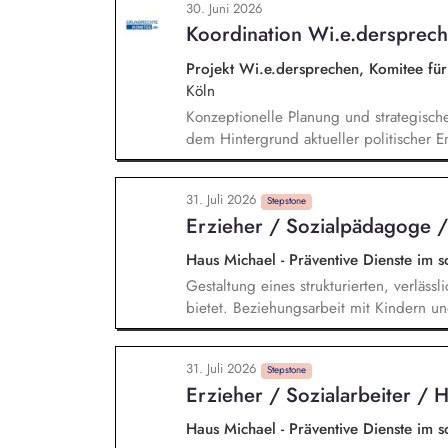
30. Juni 2026
Qualitätssicherung der pädagogischen A
Koordination Wi.e.dersprec
Hinblick auf die Schnittstelle zwischen
Projekt Wi.e.dersprechen, Komitee fü
Köln
Konzeptionelle Planung und strategisch
dem Hintergrund aktueller politischer E
Öffentlichkeitsarbeit Print und web in D
Vorträgen, Netzwerk- u. Fundraisingver
31. Juli 2026
Privatspendenfundraisings, regelmäßi
Stepstone
Erzieher / Sozialpädagoge
(neuen) Spender*innen, Organisation un
Dialogseminare.
Haus Michael - Präventive Dienste im s
Gestaltung eines strukturierten, verläss
bietet. Beziehungsarbeit mit Kindern un
individuellen Lebensgeschichten. Sys
Verhalten einordnen, Muster verstehen. 
31. Juli 2026
und individuellen Stärken. Begleitung i
Stepstone
Erzieher / Sozialarbeiter /
Freizeit, Verantwortung). Zusammenarbei
Therapeut*innen und Jugendämtern.
Haus Michael - Präventive Dienste im s