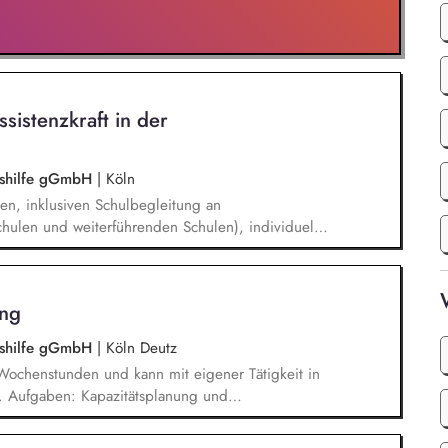
ssistenzkraft in der
ngshilfe gGmbH
|
Köln
en, inklusiven Schulbegleitung an
hulen und weiterführenden Schulen), individuelle
 Unterricht und in den Pausenzeiten, Beziehungs-
rbeiten von Methoden und Strategien mit den
um Selbstständigkeit und Teilhabe zu fördern.
ung
ngshilfe gGmbH
|
Köln Deutz
5 Wochenstunden und kann mit eigener Tätigkeit in
. Aufgaben: Kapazitätsplanung und
itarbeitenden, Zielvereinbarung und
den, Förderung Teambuilding und Teamarbeit,