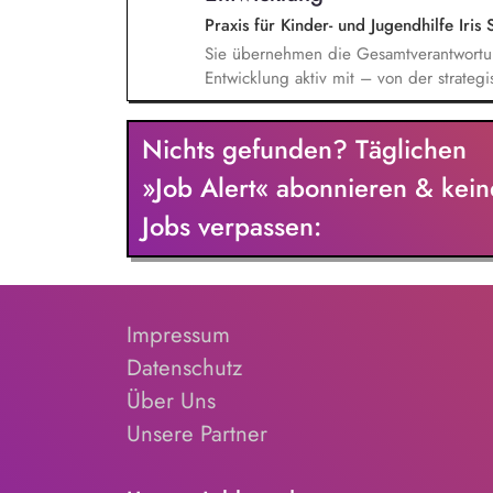
Praxis für Kinder- und Jugendhilfe Ir
Sie übernehmen die Gesamtverantwortun
Entwicklung aktiv mit – von der strateg
Tagesgeschäft bis hin zur Führung und W
Leitungsfunktion führen Sie das thera
Nichts gefunden? Täglichen
sichern hohe Qualitätsstandards und bri
planen und koordinieren Diagnostik, T
»Job Alert« abonnieren & kein
sorgen so für reibungslose Abläufe und
Jobs verpassen:
Impressum
Datenschutz
Über Uns
Unsere Partner