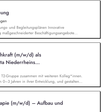
n Diagnostikberichten
uung
ngen
ngs- und Begleitungsplänen Innovative
g maßgeschneiderter Beschäftigungsangebote
nuierliche enge Zusammenarbeit mit den
ohner*innen und Angehörigen Betreuung und
er geltenden Standards und Konzepte Planung
hkraft (m/w/d) als
 Gruppenaktivitäten sowie Einzelbetreuungen
ienstplänen und das Führen von Gesprächen mit
ta Niederrheins...
e T2-Gruppe zusammen mit weiteren Kolleg*innen.
n 0–3 Jahren in ihrer Entwicklung, und gestalten
d bereichern Sie die offen gestaltete Pädagogik
 die Wünsche, Interessen und Fähigkeiten der
 wirken an einer starken und verlässlichen
rapie (m/w/d) – Aufbau und