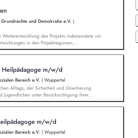
rbeit im Hilfeplanverfahren, Kommunikation im
hen
 RheinFlanke und Schule.
r Grundrechte und Demokratie e.V.
|
e Weiterentwicklung des Projekts insbesondere vor
ntwicklungen in den Projektregionen,
eutsch und Englisch, Vertretung des Projekts bei
anstaltungen, Weiterentwicklung des
ge Kommunikation mit und das Gewinnen von
 / Heilpädagoge m/w/d
d Begleitung der etwa jährlich stattfindenden
ozialen Bereich e.V.
|
Wuppertal
lichen Alltags, der Sicherheit und Orientierung
d Jugendlichen unter Berücksichtigung ihrer
temisches Denken: Zusammenhänge erkennen,
Förderung von Identitätsentwicklung, Selbstwert
n lebenspraktischen Bereichen (Alltag, Schule,
 Heilpädagoge m/w/d
t mit Eltern, Sorgeberechtigten, Schulen,
ozialen Bereich e.V.
|
Wuppertal