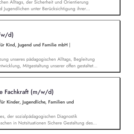
lichen Alltags, der Sicherheit und Orientierung
d Jugendlichen unter Berücksichtigung ihrer
temisches Denken: Zusammenhänge erkennen,
Förderung von Identitätsentwicklung, Selbstwert
n lebenspraktischen Bereichen (Alltag, Schule,
/w/d)
t mit Eltern, Sorgeberechtigten, Schulen,
 für Kind, Jugend und Familie mbH
|
zung unseres pädagogischen Alltags, Begleitung
twicklung, Mitgestaltung unserer offen gestalteten
r Kinderrechte, Engagierte Gestaltung und
n in vertrauensvoller Zusammenarbeit mit den
he Fachkraft (m/w/d)
ür Kinder, Jugendliche, Familien und
s, der sozialpädagogischen Diagnostik
chen in Notsituationen Sichere Gestaltung des
rsehbaren Situationen Dokumentation der