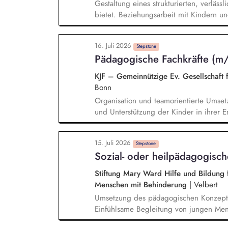
Gestaltung eines strukturierten, verläss
bietet. Beziehungsarbeit mit Kindern un
individuellen Lebensgeschichten. Sys
Verhalten einordnen, Muster verstehen. 
16. Juli 2026
und individuellen Stärken. Begleitung i
Stepstone
Pädagogische Fachkräfte (m
Freizeit, Verantwortung). Zusammenarbei
Therapeut*innen und Jugendämtern.
KJF – Gemeinnützige Ev. Gesellschaft
Bonn
Organisation und teamorientierte Umset
und Unterstützung der Kinder in ihrer En
Pädagogik, Sorge für die Einhaltung de
Umsetzung von pädagogischen Angebote
15. Juli 2026
Kolleg*innen
Stepstone
Sozial- oder heilpädagogisc
Stiftung Mary Ward Hilfe und Bildung f
Menschen mit Behinderung
|
Velbert
Umsetzung des pädagogischen Konzepte
Einfühlsame Begleitung von jungen Mens
pädagogischen Alltags, auch in unvorhe