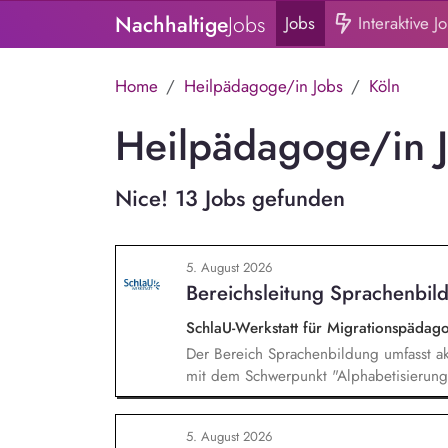
Nachhaltige
Jobs
Jobs
Interaktive J
Home
Heilpädagoge/in Jobs
Köln
Heilpädagoge/in J
Nice! 13 Jobs gefunden
5. August 2026
Bereichsleitung Sprachenbild
SchlaU-Werkstatt für Migrationspäd
Der Bereich Sprachenbildung umfasst ak
mit dem Schwerpunkt "Alphabetisierung 
weitere auf Unterrichtsmaterial bezoge
sprachensensibles und rassismuskritisch
5. August 2026
Berufliche Bildung. Der Bereich Sprache