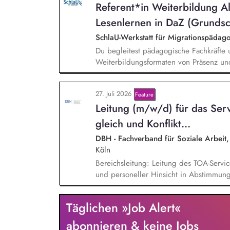
Referent*in Weiterbildung A
zielgruppengerechte und innovative Unt
Fachkräfte mit daran angeschlossenen W
Lesenlernen in DaZ (Grundsc
SchlaU-Werkstatt für Migrationspäd
Du begleitest pädagogische Fachkräfte 
Weiterbildungsformaten von Präsenz un
und erstellst Online-Selbstlernkurse für 
Schwerpunkte liegen dabei auf den Ber
27. Juli 2026
Feature
Mehrsprachigkeitsbewusstsein und Alpha
Lei­tung (m/w/d) für das Servi
gleich und Kon­flikt­...
DBH - Fachverband für Soziale Arbeit, 
Köln
Bereichsleitung: Leitung des TOA-Serviceb
und personeller Hinsicht in Abstimmung
Personalverantwortung für zwei Mitarbei
verantworten die strategische und organ
Täglichen »Job Alert«
Servicebüros in den Bereichen Fortbildu
Projektmanagement: Verantwortliche Pla
abonnieren & keine Jobs