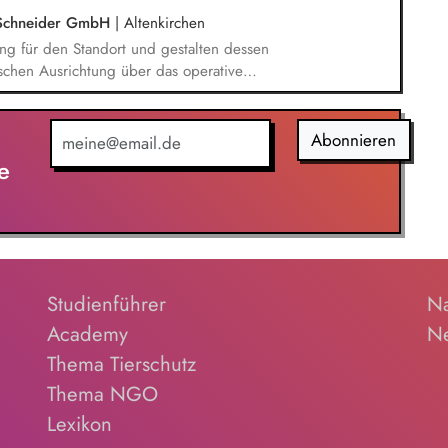
is Schneider GmbH
|
Altenkirchen
g für den Standort und gestalten dessen
ischen Ausrichtung über das operative
eiterentwicklung Ihres Teams. In Ihrer fachlichen
peutische Team mit Kompetenz und Engagement,
ngen sich maßgeblich in die Supervision ein. Sie
Abonnieren
herapieangebote sowie Familienberatungen und
e
 eine bestmögliche Versorgung.
Studienführer
Na
Academy
Ne
Thema Tierschutz
Thema NGO
Lexikon