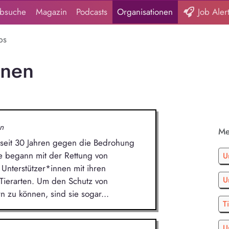
obsuche
Magazin
Podcasts
Organisationen
Job Aler
bs
onen
n
Me
t seit 30 Jahren gegen die Bedrohung
te begann mit der Rettung von
U
 Unterstützer*innen mit ihren
U
 Tierarten. Um den Schutz von
n zu können, sind sie sogar...
T
U