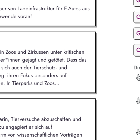
G
r von Ladeinfrastruktur für E-Autos aus
iewende voran!
G
G
G
n Zoos und Zirkussen unter kritischen
r*innen gejagt und getötet. Dass das
t sich auch der Tierschutz- und
Di
legt ihren Fokus besonders auf
en. In Tierparks und Zoos...
arin, Tierversuche abzuschaffen und
u engagiert er sich auf
orm von wissenschaftlichen Vorträgen