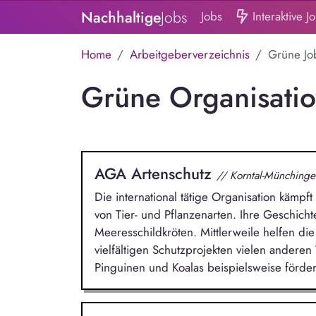
Nachhaltige
Jobs
Jobs
Interaktive J
Home
Arbeitgeberverzeichnis
Grüne Jo
Grüne Organisati
AGA Artenschutz
// Korntal-Münchinge
Die international tätige Organisation kämpf
von Tier- und Pflanzenarten. Ihre Geschich
Meeresschildkröten. Mittlerweile helfen die
vielfältigen Schutzprojekten vielen anderen
Pinguinen und Koalas beispielsweise förder