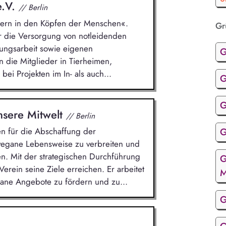
e.V.
// Berlin
ndern in den Köpfen der Menschen«.
Gr
ür die Versorgung von notleidenden
rungsarbeit sowie eigenen
G
en die Mitglieder in Tierheimen,
bei Projekten im In- als auch...
G
G
unsere Mitwelt
// Berlin
G
n für die Abschaffung der
 vegane Lebensweise zu verbreiten und
n. Mit der strategischen Durchführung
G
rein seine Ziele erreichen. Er arbeitet
M
ane Angebote zu fördern und zu...
G