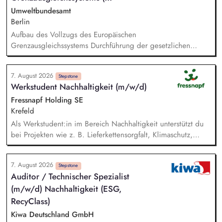
in den Bereichen regenerative Energien sowie
Umweltbundesamt
energiesparendes Bauen und Sanieren.
Berlin
Aufbau des Vollzugs des Europäischen
Grenzausgleichssystems Durchführung der gesetzlichen
Vollzugsaufgaben in der Umsetzung des CBAM in
Zusammenarbeit mit anderen Facheinheiten der DEHSt, vor
7. August 2026
allem: - Prüfung von CBAM-Berichten und ‑Erklärungen sowie
Stepstone
Werkstudent Nachhaltigkeit (m/w/d)
Prüfung, Aufbereitung und Bewertung der erhobenen
Emissionsdaten - Mitwirkung bei der Durchführung von
Fressnapf Holding SE
Rechtsmittelverfahren - Kommunikation mit Importeuren sowie
Krefeld
dem Zoll und der Europäischen Kommission - Erarbeitung von
Als Werkstudent:in im Bereich Nachhaltigkeit unterstützt du
Strategien und Konzepten für den einheitlichen Vollzug der
bei Projekten wie z. B. Lieferkettensorgfalt, Klimaschutz,
rechtlichen Regelungen zum CBAM und deren
Entwaldung und nachhaltigen Verpackungen. Du hilfst bei
Weiterentwicklung
der Erstellung unseres Nachhaltigkeitsberichts – von der
7. August 2026
Datensammlung bis zur Auswertung. Du bist
Stepstone
Auditor / Technischer Spezialist
Ansprechpartner:in für unsere internationalen
(m/w/d) Nachhaltigkeit (ESG,
Ländergesellschaften und Lieferanten. Bei
Nachhaltigkeitsthemen führst du eigenständig Analysen zu
RecyClass)
den Erwartungen von Kund:innen und NGOs durch und
Kiwa Deutschland GmbH