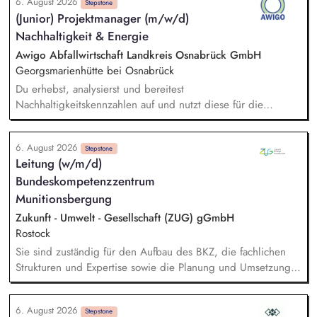
6. August 2026
Vertragsbedingungen hinsichtlich HSE-relevanter Vorgaben.
Stepstone
(Junior) Projektmanager (m/w/d)
Ausbau und Weiterentwicklung des Integriertem
Nachhaltigkeit & Energie
Managementsystems sowie Planung und Durchführung
interner Audits. Analyse von Arbeitsunfällen, Beinahe- und
Awigo Abfallwirtschaft Landkreis Osnabrück GmbH
Umweltereignissen sowie Ableitung von
Georgsmarienhütte bei Osnabrück
Präventionsmaßnahmen. Förderung von Umwelt- und
Du erhebst, analysierst und bereitest
Nachhaltigkeitsinitiativen zur Reduzierung von Emissionen,
Nachhaltigkeitskennzahlen auf und nutzt diese für die
Abfällen und Ressourcenverbrauch.
Erstellung sowie kontinuierliche Weiterentwicklung unseres
Nachhaltigkeitsberichts nach anerkannten Berichtsstandards
6. August 2026
(z. B. VSME). Bei der Berechnung und Weiterentwicklung
Stepstone
Leitung (w/m/d)
unseres Corporate Carbon Footprints (CCF) unterstützt du
Bundeskompetenzzentrum
und leitest gemeinsam mit dem Team Maßnahmen zur
Emissionsreduzierung ab. Du entwickelst ökologische
Munitionsbergung
Nachhaltigkeitskennzahlen, Klimaziele und Maßnahmen mit
Zukunft - Umwelt - Gesellschaft (ZUG) gGmbH
und unterstützt deren Umsetzung sowie Erfolgskontrolle.
Rostock
Darüber hinaus unterstützt du das Projektmanagement bei
Sie sind zuständig für den Aufbau des BKZ, die fachlichen
unseren Projekten im Bereich Windenergie, Photovoltaik,
Strukturen und Expertise sowie die Planung und Umsetzung
Batteriespeicher und weiteren Zukunftsthemen der
der mit der Auftraggeberin vereinbarten fachlichen und
Energiewirtschaft.
strategischen Ziele. Sie übernehmen die disziplinarische
6. August 2026
Führung und Personalentwicklung der Ihnen direkt
Stepstone