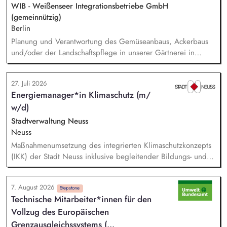
WIB - Weißenseer Integrationsbetriebe GmbH
(gemeinnützig)
Berlin
Planung und Verantwortung des Gemüseanbaus, Ackerbaus
und/oder der Landschaftspflege in unserer Gärtnerei in
Berlin-Malchow, Umsetzung eines zertifizierten Bio-Anbaus,
fachliche Anleitung und Unterstützung der Teilnehmenden
27. Juli 2026
und Beschäftigten, Organisation der Arbeitsabläufe und einer
Energiemanager*in Klimaschutz (m/
zweckmäßigen Arbeitsplatzgestaltung, Überwachung der
w/d)
Einhaltung von Gesundheits-, Arbeitsschutz- und
Unfallverhütungsvorschriften.
Stadtverwaltung Neuss
Neuss
Maßnahmenumsetzung des integrierten Klimaschutzkonzepts
(IKK) der Stadt Neuss inklusive begleitender Bildungs- und
Öffentlichkeitsarbeit sowie Fortschreibung des IKK.
Monitoring und Berichterstattung zu den ca. 60 städtischen
7. August 2026
PV-Anlagen sowie Planung weiterer Anlageninstallationen.
Stepstone
Technische Mitarbeiter*innen für den
Prüfung, Planung und Umsetzung von Modellen zu Energy-
Vollzug des Europäischen
Sharing und/oder Strombilanzkreismodellen. Eigenständige
Fördermittelakquise und Durchführung von Förderprojekten
Grenzausgleichs­systems (...