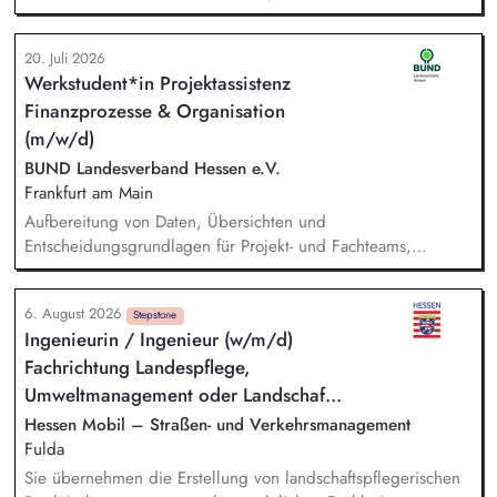
per E-Mail sowie bei persönlichen Gesprächen. Strategische
Weiterentwicklung des Erbschaftsfundraisings und der Donor
20. Juli 2026
Journeys – von der Lead-Akquise über Stewardship bis hin
Werkstudent*in Projektassistenz
zur individuellen Förder:innen-Kommunikation. Systematische
Finanzprozesse & Organisation
Planung, Steuerung und Umsetzung von Werbemaßnahmen,
Nachlass-Mailings oder Telefonie-Aktionen sowie die
(m/w/d)
Durchführung von analogen und digitalen Veranstaltungen.
BUND Landesverband Hessen e.V.
Frankfurt am Main
Aufbereitung von Daten, Übersichten und
Entscheidungsgrundlagen für Projekt- und Fachteams,
Mitarbeit an organisatorischen Konzepten, Abläufen und
Arbeitsdokumenten, Unterstützung im Projektmanagement (z.
6. August 2026
B. Protokolle, Aufgabenverfolgung, Terminvorbereitung),
Stepstone
Ingenieurin / Ingenieur (w/m/d)
Recherchen zu organisatorischen und finanzbezogenen
Fachrichtung Landespflege,
Fragestellungen, Pflege und Strukturierung von Projekt- und
Organisationsdokumentationen, allgemeine unterstützende
Umweltmanagement oder Landschaf...
Tätigkeiten im Bereich Finanzverwaltung und Organisation.
Hessen Mobil – Straßen- und Verkehrsmanagement
Fulda
Sie übernehmen die Erstellung von landschaftspflegerischen