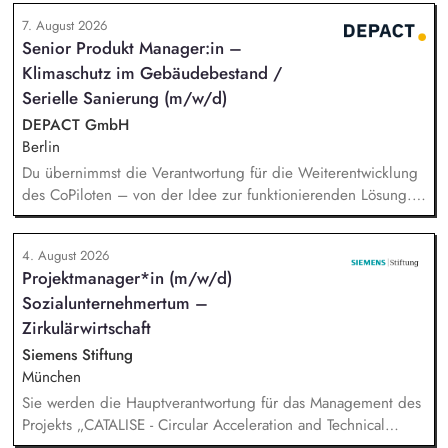
beantwortest Fragen zu Umwelt-, Arten- und Klimaschutz nach
7. August 2026
bestem Wissen und Gewissen. Du unterstützt Kampagnen
Senior Produkt Manager:in –
und Aktionen, beispielsweise durch das Sammeln von
Klimaschutz im Gebäudebestand /
Unterschriften für Petitionen.
Serielle Sanierung (m/w/d)
DEPACT GmbH
Berlin
Du übernimmst die Verantwortung für die Weiterentwicklung
des CoPiloten – von der Idee zur funktionierenden Lösung.
Im Zentrum stehen die Umsetzung und Implementierung: Du
verstehst die zugrunde liegenden Prozesse, optimierst sie,
4. August 2026
und entwickelst daraus unser Produkt weiter, zusammen mit
Projektmanager*in (m/w/d)
unseren Partnern der Branche.
Sozialunternehmertum –
Zirkulärwirtschaft
Siemens Stiftung
München
Sie werden die Hauptverantwortung für das Management des
Projekts „CATALISE - Circular Acceleration and Technical
Assistance for Local Innovation and Sustainable Enterprises