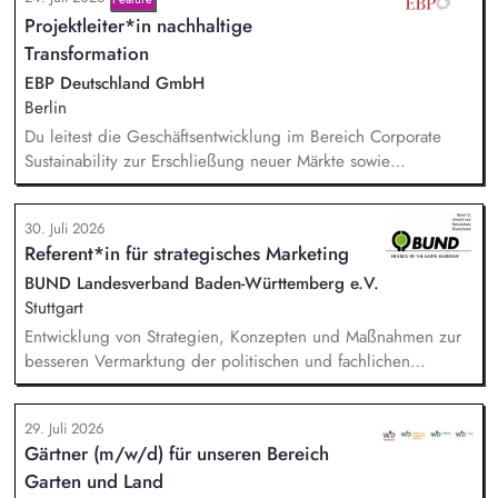
Produktionskonzepten hinsichtlich Co2e-Fußabdruck,
Projektleiter*in nachhaltige
Durchführung einer Machbarkeitsstudie zur emissionsfreien
USV-Stromversorgung sowie der Koordination interner und
Transformation
externer Stakeholder.
EBP Deutschland GmbH
Berlin
Du leitest die Geschäftsentwicklung im Bereich Corporate
Sustainability zur Erschließung neuer Märkte sowie
Entwicklung von Geschäftsmodellen. Dabei arbeitest du eng
mit einem bestehenden Team zusammen und entwickelst
30. Juli 2026
dieses gemeinsam mit erfahrenen Projektleiter*innen weiter.
Referent*in für strategisches Marketing
Zu Deinen Aufgaben gehören vor allem:
Strategieentwicklung: Entwurf und Umsetzung von
BUND Landesverband Baden-Württemberg e.V.
Wachstumsstrategie und Geschäftsmodellen, Trendanalysen:
Stuttgart
Frühzeitige Identifikation von Branchen- und
Entwicklung von Strategien, Konzepten und Maßnahmen zur
Regulatoriktrends, Partnermanagement: Aufbau von
besseren Vermarktung der politischen und fachlichen
strategischen Partnerschaften, Kooperationen und
Aktivitäten des BUND Baden-Württemberg, Beratung,
Netzwerken, Akquisition von Aufträgen, Neukunden und
Unterstützung und Qualifizierung der Haupt- und
Projekten.
29. Juli 2026
Ehrenamtlichen im BUND zur Verbesserung der öffentlichen
Gärtner (m/w/d) für unseren Bereich
Sichtbarkeit des BUND, Konzeptionelle Begleitung des
Garten und Land
BUND-Auftritts bei Veranstaltungen, Aktionen u.ä.