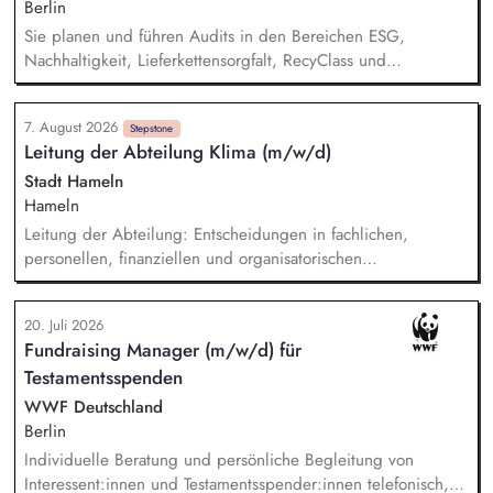
beobachtest politische Entwicklungen sowie Wettbewerber.
Berlin
Sie planen und führen Audits in den Bereichen ESG,
Nachhaltigkeit, Lieferkettensorgfalt, RecyClass und
Kreislaufwirtschaft eigenständig oder im Team durch. Sie
bewerten Unternehmen hinsichtlich gesetzlicher, normativer
7. August 2026
und kundenspezifischer Nachhaltigkeits- und Compliance-
Stepstone
Leitung der Abteilung Klima (m/w/d)
Anforderungen und erstellen aussagekräftige Auditberichte.
Sie prüfen Audit- und Bewertungsergebnisse, bewerten
Stadt Hameln
Korrekturmaßnahmen und stellen die Einhaltung relevanter
Hameln
Standards und Zertifizierungsanforderungen sicher.
Leitung der Abteilung: Entscheidungen in fachlichen,
personellen, finanziellen und organisatorischen
Angelegenheiten, Koordination der Arbeit und des
Ressourceneinsatzes sowie der Arbeitsverfahren und -mittel,
20. Juli 2026
konzeptioneller Aufbau der neuen Abteilung, Etablierung
Fundraising Manager (m/w/d) für
und Positionierung des Themas Klima innerhalb der
Testamentsspenden
Verwaltungsorganisation, fachbereichsübergreifende
Steuerung und Koordination der Themen Klimaschutz,
WWF Deutschland
Klimaanpassung, kommunale Wärmeplanung und
Berlin
Energiemanagement.
Individuelle Beratung und persönliche Begleitung von
Interessent:innen und Testamentsspender:innen telefonisch,