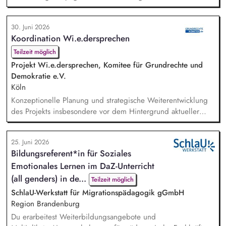
Unterstützerinnen und Unterstützer. Weiterentwicklung und
Umsetzung von Performance-Marketing-Maßnahmen (Display-,
30. Juni 2026
Suchmaschinen-, Social-Media-Werbung etc.). Analyse von
Koordination Wi.e.dersprechen
Kampagnenerfolgen, Erstellen von Reports und Ableiten von
datenbasierter Optimierungsmaßnahmen. Konzeption und
Teilzeit möglich
Durchführen von A/B-Te...
Projekt Wi.e.dersprechen, Komitee für Grundrechte und
Demokratie e.V.
Köln
Konzeptionelle Planung und strategische Weiterentwicklung
des Projekts insbesondere vor dem Hintergrund aktueller
politischer Entwicklungen in den Projektregionen,
Öffentlichkeitsarbeit Print und web in Deutsch und Englisch,
25. Juni 2026
Vertretung des Projekts bei Vorträgen, Netzwerk- u.
Bildungsreferent*in für Soziales
Fundraisingveranstaltungen, Weiterentwicklung des
Emotionales Lernen im DaZ-Unterricht
Privatspendenfundraisings, regelmäßige Kommunikation mit
und das Gewi...
(all genders) in de...
Teilzeit möglich
SchlaU-Werkstatt für Migrationspädagogik gGmbH
Region Brandenburg
Du erarbeitest Weiterbildungsangebote und