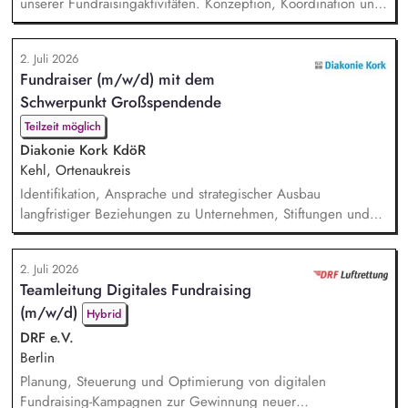
unserer Fundraisingaktivitäten. Konzeption, Koordination und
Umsetzung zentraler Fundraisingkampagnen (z. B. Frühjahr,
Jahresende, Aktionen). Aufbau, Pflege und strategische
2. Juli 2026
Weiterentwicklung der Spender:innen‑ und
Fundraiser (m/w/d) mit dem
Großspender:innen‑Beziehungen. Drittmittelmanagement:
Schwerpunkt Großspendende
Antragstellung, Berichte, Mittelabrufe und Fristenkontrolle.
Bud...
Teilzeit möglich
Diakonie Kork KdöR
Kehl, Ortenaukreis
Identifikation, Ansprache und strategischer Ausbau
langfristiger Beziehungen zu Unternehmen, Stiftungen und
vermögenden Privatpersonen. Entwicklung und Umsetzung
individueller Förderstrategien (Major Donor Journeys).
2. Juli 2026
Planung, Organisation und Durchführung von exklusiven
Teamleitung Digitales Fundraising
Fundraising-Veranstaltungen. Strategische Beratung und
(m/w/d)
Begleitung der Geschäftsleitung sowie der Gremien bei
Hybrid
hochrangigen Spe...
DRF e.V.
Berlin
Planung, Steuerung und Optimierung von digitalen
Fundraising-Kampagnen zur Gewinnung neuer