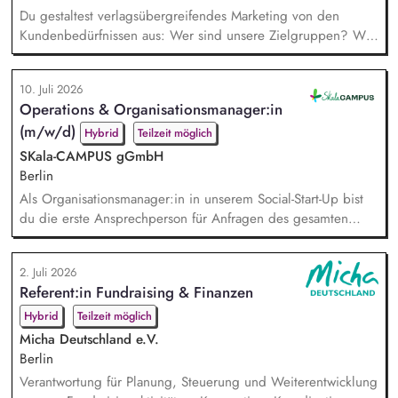
Du gestaltest verlagsübergreifendes Marketing von den
Kundenbedürfnissen aus: Wer sind unsere Zielgruppen? Was
bewegt sie? Wo erreichen wir sie? Du gehst in Verbindung
mit unseren Kund*innen und entwickelst daraus
10. Juli 2026
Marketingstrategien, konkrete Maßnahmen und neue Formate.
Operations & Organisationsmanager:in
Du misst, was funktioniert, und ziehst daraus selbstständig
(m/w/d)
Konsequenzen. Du verantwortest das operative Marketing für
Hybrid
Teilzeit möglich
unse...
SKala-CAMPUS gGmbH
Berlin
Als Organisationsmanager:in in unserem Social-Start-Up bist
du die erste Ansprechperson für Anfragen des gesamten
Teams. Du unterstützt mit durchdachten Prozessen, passenden
Tools und individueller Beratung. Dabei schaust du über den
2. Juli 2026
Tellerrand, erkennst Bedarfe frühzeitig und findest
Referent:in Fundraising & Finanzen
pragmatische Lösungen, bevor aus kleinen Reibungen große
Hürden werden. Du gestaltest und entwickelst Proze...
Hybrid
Teilzeit möglich
Micha Deutschland e.V.
Berlin
Verantwortung für Planung, Steuerung und Weiterentwicklung