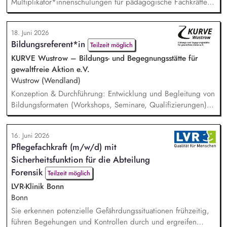
Multiplikator*innenschulungen für pädagogische Fachkräfte,
insbesondere zu Resilienzförderung und sozialem und
emotionalem Lernen für Deutsch-als-Zweitsprache-Lernende.
18. Juni 2026
Du planst und leitest (online) Weiterbildungen und
Bildungsreferent*in
Teilzeit möglich
Beratungen für pädagogische Fachkräfte. Du intensivierst und
erweiterst unsere Zusammenarbeit mit Schulen, kommunalen
KURVE Wustrow – Bildungs- und Begegnungsstätte für
Stellen und...
gewaltfreie Aktion e.V.
Wustrow (Wendland)
Konzeption & Durchführung: Entwicklung und Begleitung von
Bildungsformaten (Workshops, Seminare, Qualifizierungen) –
von der Idee bis zur Auswertung. Netzwerk & Kooperation:
Zusammenarbeit mit Trainer*innen, Partnern im In- und
16. Juni 2026
Ausland, Mitarbeit in Fachgremien und Akquise von
Pflegefachkraft (m/w/d) mit
Fördermitteln. Qualitätsmanagement: Sicherstellung hoher
Sicherheitsfunktion für die Abteilung
Standards in unserer Bildungsarbeit – inkl. Reflexion übe...
Forensik
Teilzeit möglich
LVR-Klinik Bonn
Bonn
Sie erkennen potenzielle Gefährdungssituationen frühzeitig,
führen Begehungen und Kontrollen durch und ergreifen