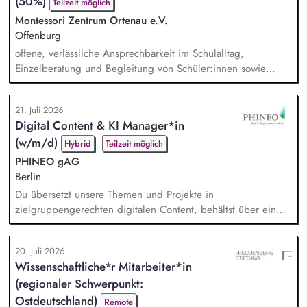
(50%)
verantwortlich für die Kommunikation mit unseren externen
Teilzeit möglich
Dienstleistern,...
Montessori Zentrum Ortenau e.V.
Offenburg
offene, verlässliche Ansprechbarkeit im Schulalltag,
Einzelberatung und Begleitung von Schüler:innen sowie
Familien, Elternarbeit: Beratung, Begleitung und
Informationsangebote, sozialpädagogische Gruppenangebote
21. Juli 2026
(z. B. soziales Lernen, Prävention, Selbstkompetenz),
Digital Content & KI Manager*in
Konfliktbegleitung und Stärkung der Beziehungskultur im
(w/m/d)
Schulalltag, Zusammenarbeit im multiprofessionellen
Hybrid
Teilzeit möglich
Schulteam
PHINEO gAG
Berlin
Du übersetzt unsere Themen und Projekte in
zielgruppengerechten digitalen Content, behältst über ein
systematisches Performance-Tracking den Erfolg unserer
Seiten und Mailings im Blick und berätst das Team als
20. Juli 2026
strategische*r Sparringspartner*in für digitale Trends,
Wissenschaftliche*r Mitarbeiter*in
Plattformfragen und den Einsatz von KI. Du übernimmst die
(regionaler Schwerpunkt:
technische und operative Betreuung unserer gesamten
Webseiten-Landscha...
Ostdeutschland)
Remote