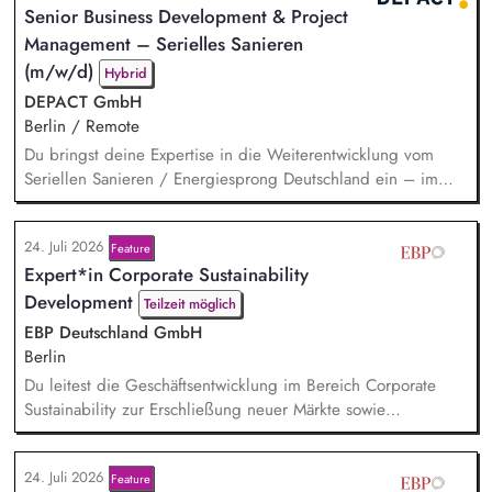
Senior Business Development & Project
Durchführung einer Machbarkeitsstudie zur emissionsfreien
Management – Serielles Sanieren
USV-Stromversorgung sowie der Koordination interner und
externer...
(m/w/d)
Hybrid
DEPACT GmbH
Berlin / Remote
Du bringst deine Expertise in die Weiterentwicklung vom
Seriellen Sanieren / Energiesprong Deutschland ein – im
engen Austausch u.a. mit der dena, mit Blick auf
Markthochlauf und Support im regulatorischen Umfeld und
24. Juli 2026
Feature
der Stakeholder. Business-Development-Standbein: Du
Expert*in Corporate Sustainability
akquirierst und verantwortest eigenständig Projekte für unser
Vorqualifizierungs-Tool CoPilot und entwickelst /
Development
Teilzeit möglich
implementierst...
EBP Deutschland GmbH
Berlin
Du leitest die Geschäftsentwicklung im Bereich Corporate
Sustainability zur Erschließung neuer Märkte sowie
Entwicklung von Geschäftsmodellen. Dabei arbeitest du eng
mit einem bestehenden Team zusammen und entwickelst
24. Juli 2026
Feature
dieses gemeinsam mit erfahrenen Projektleiter*innen weiter.