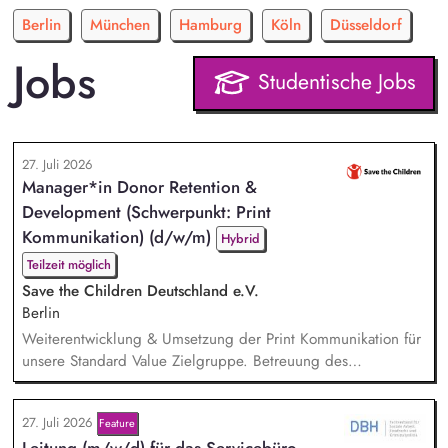
Berlin
München
Hamburg
Köln
Düsseldorf
Jobs
Studentische Jobs
27. Juli 2026
Manager*in Donor Retention &
Development (Schwerpunkt: Print
Kommunikation) (d/w/m)
Hybrid
Teilzeit möglich
Save the Children Deutschland e.V.
Berlin
Weiterentwicklung & Umsetzung der Print Kommunikation für
unsere Standard Value Zielgruppe. Betreuung des
postalischen Mailing-Programm inkl. der Spendenmagazine
und Spendenaufrufe sowie der Print Kommunikation innerhalb
27. Juli 2026
Feature
unserer Donor Journeys. Ko-Produktion von Content für die