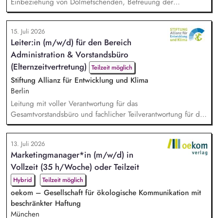
Einbeziehung von Dolmetschenden, Betreuung der
telefonischen Sprechzeiten, Datenbankpflege, allgemeine
Verwaltungstätigkeiten, Unterstützung bei der Vermittlung in
15. Juli 2026
die Regelversorgung.
Leiter:in (m/w/d) für den Bereich
Administration & Vorstandsbüro
(Elternzeitvertretung)
Teilzeit möglich
Stiftung Allianz für Entwicklung und Klima
Berlin
Leitung mit voller Verantwortung für das
Gesamtvorstandsbüro und fachlicher Teilverantwortung für die
Mitarbeitenden der Vorstandsbüros. Budgetsteuerung
Vorstandsbüro. Management des Berichtswesens; Steuerung
13. Juli 2026
und Sicherstellung der fristgerechten Abgabe. Inhaltliche
Marketingmanager*in (m/w/d) in
Vorbereitung, Steuerung, Durchführung und Nachbereitung
Vollzeit (35 h/Woche) oder Teilzeit
von Terminen mit satzungsgemäßen Gremien (Kuratorium,
Beirat). Analys...
Hybrid
Teilzeit möglich
oekom – Gesellschaft für ökologische Kommunikation mit
beschränkter Haftung
München