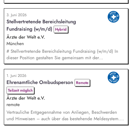
geeignete Maßnahmen bei festgestellten Mängeln. Relevante
Beobachtungen dokumentieren Sie und entwickeln daraus
3. Juni 2026
nachhaltig Sicherheits- und Präventionskonzepte. In Ihrer
Stellvertretende Bereichsleitung
Funktion arbeiten Sie eng mit externen Partnern wie Polizei,
Fundraising (w/m/d)
Feuerwehr und der zuständigen Aufsichtsbehörde z...
Hybrid
Ärzte der Welt e.V.
München
# Stellvertretende Bereichsleitung Fundraising (w/m/d) In
dieser Position gestalten Sie gemeinsam mit der
Bereichsleitung die strategische Weiterentwicklung des
Fundraisings und übernehmen Führungs- sowie
1. Juni 2026
Steuerungsaufgaben in einem dynamischen Umfeld. Ein
Ehrenamtliche Ombudsperson
Remote
Schwerpunkt Ihrer Tätigkeit liegt in der Führung und
Weiterentwicklung des Dialogmarketing-Teams: strategische
Teilzeit möglich
Weiterentwicklung des Dialo...
Ärzte der Welt e.V.
remote
Vertrauliche Entgegennahme von Anliegen, Beschwerden
und Hinweisen – auch über das bestehende Meldesystem.
Vermittlung bei Konflikten und Unterstützung bei
Klärungsprozessen. Konzeption und Durchführung von