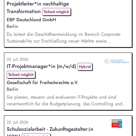
Projektleiter*in nachhaltige
Zu Deinen Aufgaben gehören vor allem:
Strategieentwicklung, Trendanalysen, Partnermanagement
Transformation
Teilzeit möglich
sowie Akquisition von Au...
EBP Deutschland GmbH
Berlin
Du leitest die Geschäftsentwicklung im Bereich Corporate
Sustainability zur Erschließung neuer Märkte sowie
Entwicklung von Geschäftsmodellen. Dabei arbeitest du eng
mit einem bestehenden Team zusammen und entwickelst
23. Juli 2026
dieses gemeinsam mit erfahrenen Projektleiter*innen weiter.
IT-Projektmanager*in (m/w/d)
Hybrid
Zu Deinen Aufgaben gehören vor allem:
Strategieentwicklung: Entwurf und Umsetzung von
Teilzeit möglich
Wachstumsstrategie und Geschäf...
Gesellschaft für Freiheitsrechte e.V.
Berlin
Sie planen, steuern und evaluieren IT-Projekte und sind
verantwortlich für die Budgetplanung, das Controlling und
die Ressourcenverteilung, Sie steuern das
Wissensmanagement und begleiten die Migration sowie die
22. Juli 2026
fortlaufende Verwaltung unserer Cloud-Dienste, Sie arbeiten
Schulsozialarbeit - Zukunftsgestalter:in
mit der Systemadministration zusammen und sind dabei