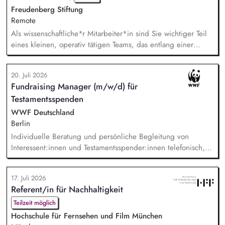
Freudenberg Stiftung
Remote
Als wissenschaftliche*r Mitarbeiter*in sind Sie wichtiger Teil
eines kleinen, operativ tätigen Teams, das entlang einer
klaren Programmatik langfristig soziale Innovation
implementiert. Sie unterstützen die Geschäftsführung bei der
20. Juli 2026
Umsetzung der Stiftungsprogrammatik und entwickeln dabei
Fundraising Manager (m/w/d) für
die Internationalisierungsstrategie der Stiftung weiter. Sie
Testamentsspenden
übersetzen wissenschaftliche Erkenntnisse in...
WWF Deutschland
Berlin
Individuelle Beratung und persönliche Begleitung von
Interessent:innen und Testamentsspender:innen telefonisch,
per E-Mail sowie bei persönlichen Gesprächen. Strategische
Weiterentwicklung des Erbschaftsfundraisings und der Donor
17. Juli 2026
Journeys – von der Lead-Akquise über Stewardship bis hin
Referent/in für Nachhaltigkeit
zur individuellen Förder:innen-Kommunikation. Systematische
Planung, Steuerung und Umsetzung von Werbemaß...
Teilzeit möglich
Hochschule für Fernsehen und Film München