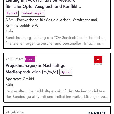
Lei­tung (m/w/d) für das Servicebüro
Print Kommunikation in enger Zusammenarbeit mit dem Team
Brand, Content & Publikationen. Redaktion und Prüfung von
für Tä­ter-Op­fer-Aus­gleich und Kon­flikt­...
Con...
Hybrid
Teilzeit möglich
DBH - Fachverband für Soziale Arbeit, Strafrecht und
Kriminalpolitik e.V.
Köln
Bereichsleitung: Leitung des TOA-Servicebüros in fachlicher,
finanzieller, organisatorischer und personeller Hinsicht in
Abstimmung mit der Geschäftsführung. Teamführung:
Personalverantwortung für zwei Mitarbeitende. Strategische
27. Juli 2026
Feature
Organisationsentwicklung: Sie verantworten die strategische
Projektmanager/in Nachhaltige
und organisatorische Weiterentwicklung des TOA-
Servicebüros in den Bereichen Fortbildung, Information un...
Medienproduktion (m/w/d)
Hybrid
Sportcast GmbH
Köln
Du gestaltest die nachhaltige Zukunft der Medienproduktion
der Bundesliga aktiv mit und treibst innovative Lösungen zur
Reduzierung von Emissionen voran. Dein Fokus liegt auf der
Evaluierung von Reduktionspotentialen von TV-
24. Juli 2026
Produktionskonzepten hinsichtlich Co2e-Fußabdruck,