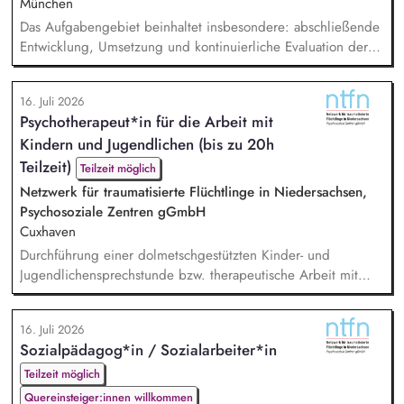
München
Das Aufgabengebiet beinhaltet insbesondere: abschließende
Entwicklung, Umsetzung und kontinuierliche Evaluation der
HFF-eigenen Nachhaltigkeitsstrategie, Begleitung,
Koordination und Umsetzung konkreter Projekte und
16. Juli 2026
Maßnahmen der Nachhaltigkeitsstrategie, Erstellung und
Psychotherapeut*in für die Arbeit mit
Koordination der THG-Bilanzierung sowie Entwicklung und
Kindern und Jugendlichen (bis zu 20h
Implementierung von Treibhausgas-Reduktionspfaden.
Außerdem Anpassung...
Teilzeit)
Teilzeit möglich
Netzwerk für traumatisierte Flüchtlinge in Niedersachsen,
Psychosoziale Zentren gGmbH
Cuxhaven
Durchführung einer dolmetschgestützten Kinder- und
Jugendlichensprechstunde bzw. therapeutische Arbeit mit
geflüchteten Kindern und Jugendlichen /
(trauma-)pädagogische Fachberatung, Dokumentation und
16. Juli 2026
Austausch mit dem Team, Stellungnahmen, Mitarbeit in
Sozialpädagog*in / Sozialarbeiter*in
externen Netzwerken und Arbeitsgruppen.
Teilzeit möglich
Quereinsteiger:innen willkommen