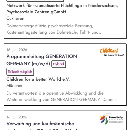
Netzwerk für traumatisierte Flüchtlinge in Niedersachsen,
Psychosoziale Zentren gGmbH
Cuxhaven
Dolmetschergestützte psychosoziale Beratung,
Kostenantragsstellung von Dolmetsch-, Fahrt- und
Therapiekosten, Mitarbeit in externen Netzwerken und
Arbeitsgruppen, Vermittlung in die psychiatrische /
16. Juli 2026
psychotherapeutische Regelversorgung.
Programmleitung GENERATION
GERMANY (m/w/d)
Hybrid
Teilzeit möglich
Children for a better World e.V.
München
Du verantwortest die operative Abwicklung und die
Weiterentwicklung von GENERATION GERMANY. Dabei
arbeitest Du im Team und auch eng mit unserem Vorstand
zusammen und übernimmst Verantwortung für die Strategie,
16. Juli 2026
die Umsetzung und das Wachstum des Programms. Dazu
Verwaltung und kaufmännische
gehören insbesondere: Inhaltliche, strategische und