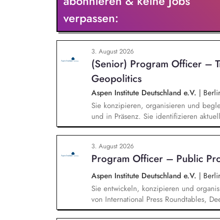
abonnieren & keine Jobs
verpassen:
3. August 2026
(Senior) Program Officer – 
Geopolitics
Aspen Institute Deutschland e.V.
|
Berli
Sie konzipieren, organisieren und begle
und in Präsenz. Sie identifizieren aktu
Technologie, Geopolitik und wirtschaftli
Veranstaltungen, Hintergrundgespräche, 
3. August 2026
Sie identifizieren und gewinnen Referen
Program Officer – Public P
Wirtschaft, Wissenschaft und Zivilgesells
Aspen Institute Deutschland e.V.
|
Berli
Sie entwickeln, konzipieren und organis
von International Press Roundtables, De
hin zu besonderen Formaten wie der A