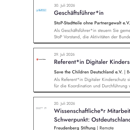
Veranstaltungsformaten. Sie identifizie
30. Juli 2026
hochrangige Referentinnen sowie Diskuss
Geschäftsführer*in
Wissenschaft, Medien und Zivilgesellsch
StoP-Stadtteile ohne Partnergewalt e.V
Als Geschäftsführer*in steuern Sie ge
StoP Vorstand, die Aktivitäten der Bund
Projektmanagement und Verantwortung 
Gesamtsteuerung und Sicherstellung des 
29. Juli 2026
und des Vereins (Finanzierung, Control
Referent*in Digitaler Kinder
sowie Personalverantwortung für die Bun
Save the Children Deutschland e.V.
|
Be
Als Referent*in Digitaler Kinderschutz s
für die Koordination und Durchführung 
Identifikation, Ansprache und Akquise vo
zum sensiblen Umgang mit Kinderfotos un
20. Juli 2026
und -verbände, Jugendverbände, Kinder-
Wissenschaftliche*r Mitarbei
Konzeption und Durchführung zielgruppe
in Präsenz bei Auftraggebern.
Schwerpunkt: Ostdeutschlan
Freudenberg Stiftung
|
Remote