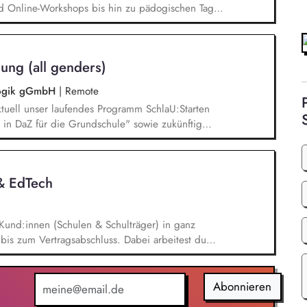
d Online-Workshops bis hin zu pädogischen Tagen
unsere Plattform schlau-lernen.org. Die inhaltlichen
eichen Lesen lernen,
betisierung in der Grundschule.
ung (all genders)
agogik gGmbH
|
Remote
tuell unser laufendes Programm SchlaU:Starten
in DaZ für die Grundschule" sowie zukünftig
ne Projekte mit den Schwerpunkten
es Deutschlernen von der Grundschule bis in die
nbildung entwickelt in seinen Projekten dazu
 & EdTech
errichtsmaterialien und begleitet pädagogische
eiterbildungsangeboten online wie offline.
Kund:innen (Schulen & Schulträger) in ganz
bis zum Vertragsabschluss. Dabei arbeitest du
 auch mit qualifizierten Inbound-Anfragen in einem
onaten. Außerdem repräsentierst du uns auf
n im Bildungsbereich und trägst aktiv dazu bei,
Abonnieren
ren.