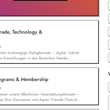
Trade, Technology &
n
iten hochrangige Dialogformate – digital, hybrid
elle Entwicklungen in den Bereichen Handel,
che Sicherheit und bereiten diese für
Publikationen und politische Diskussionen auf.
t*innen sowie Diskussionspartner aus Politik,
rograms & Membership
chaft.
n
ieren unsere öffentlichen Veranstaltungsformate –
ep Dive Discussions und Aspen Fireside Chats bis
spen Summer Party, der Aspen Gala und neuen