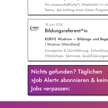
Als wissenschaftliche*r Mitarbeiter*in si
Teams, das entlang einer klaren Programm
Sie unterstützen die Geschäftsführung 
entwickeln dabei die Internationalisierun
18. Juni 2026
wissenschaftliche Erkenntnisse in allt
Bildungsreferent*in
Stiftungsprogrammatik.
KURVE Wustrow – Bildungs- und Begegn
|
Wustrow (Wendland)
Konzeption & Durchführung: Entwicklun
(Workshops, Seminare, Qualifizierunge
Kooperation: Zusammenarbeit mit Trainer
Fachgremien und Akquise von Fördermit
Nichts gefunden? Täglichen
Standards in unserer Bildungsarbeit – i
Diskriminierung in der eigenen Organisa
»Job Alert« abonnieren & kein
Außenkommunikation und Ansprache ne
Jobs verpassen: