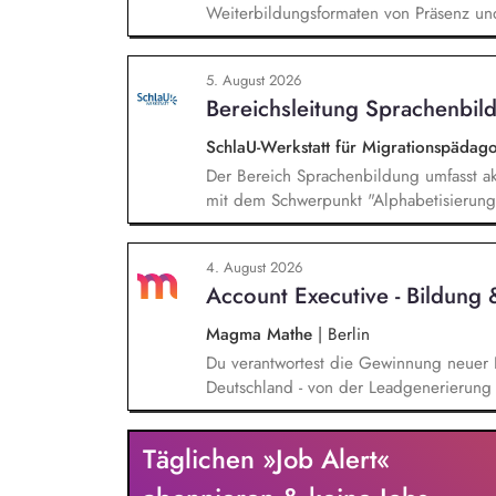
Weiterbildungsformaten von Präsenz un
und erstellst Online-Selbstlernkurse für 
Schwerpunkte liegen dabei auf den Ber
5. August 2026
Mehrsprachigkeitsbewusstsein und Alpha
Bereichsleitung Sprachenbild
SchlaU-Werkstatt für Migrationspäd
Der Bereich Sprachenbildung umfasst ak
mit dem Schwerpunkt "Alphabetisierung 
weitere auf Unterrichtsmaterial bezoge
sprachensensibles und rassismuskritisch
4. August 2026
Berufliche Bildung. Der Bereich Sprache
Account Executive - Bildung
zielgruppengerechte und innovative Unt
Fachkräfte mit daran angeschlossenen W
Magma Mathe
|
Berlin
Du verantwortest die Gewinnung neuer 
Deutschland - von der Leadgenerierung 
sowohl mit selbst generierten Leads als
typischen Sales-Zyklus von rund zwei M
Täglichen »Job Alert«
Messen, Konferenzen und Veranstaltunge
unsere Marke in Deutschland zu etablie