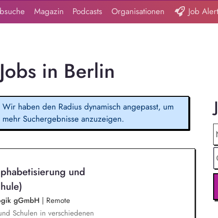
obsuche
Magazin
Podcasts
Organisationen
Job Aler
Jobs in Berlin
Wir haben den Radius dynamisch angepasst, um
mehr Suchergebnisse anzuzeigen.
lphabetisierung und
hule)
agogik gGmbH
|
Remote
und Schulen in verschiedenen