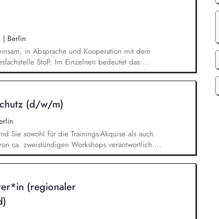
ren aktuelle politische Themen und gewinnen
ionspartnerinnen aus Politik, Wirtschaft,
aft.
.
|
Berlin
meinsam, in Absprache und Kooperation mit dem
esfachstelle StoP. Im Einzelnen bedeutet das:
für die Umsetzung des Gesamtprojektes,
wirtschaftlichen Betriebes der Geschäftsstelle
ling), Akquise von Fördermitteln und Spenden
schutz (d/w/m)
desfachstelle mit 4 Mitarbeitenden.
rlin
ind Sie sowohl für die Trainings-Akquise als auch
von ca. zweistündigen Workshops verantwortlich.
n Institutionen und Organisationen für Trainings
d -videos (z. B. Kitas, Schulen, Sportvereine
/Jugendreiseveranstalter). Eigenständige
ter*in (regionaler
ngerechter Trainings in digitalen Formaten sowie
d)