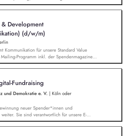
leiten das Fundraising-Team und entwickeln eine
sind verantwortlich für das Personalmanagement
sen zur Organisationsentwicklung.
n & Development
ikation) (d/w/m)
rlin
nt Kommunikation für unsere Standard Value
n Mailing-Programm inkl. der Spendenmagazine
munikation innerhalb unserer Donor Journeys. Ko-
Kommunikation in enger Zusammenarbeit mit dem
edaktion und Prüfung von Content/Texten für
ital-Fundraising
enz und Demokratie e. V.
|
Köln oder
 Gewinnung neuer Spender*innen und
weiter. Sie sind verantwortlich für unsere E-
 - angefangen bei der Planung,
swahl übers Texten bis hin zur technischen
 Optimierung und Weiterentwicklung.