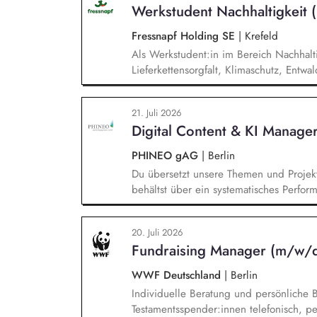
Werkstudent Nachhaltigkeit
Fressnapf Holding SE
|
Krefeld
Als Werkstudent:in im Bereich Nachhaltig
Lieferkettensorgfalt, Klimaschutz, Entw
bei der Erstellung unseres Nachhaltigk
Auswertung. Du bist Ansprechpartner:in 
21. Juli 2026
und Lieferanten. Bei Nachhaltigkeitsth
Digital Content & KI Manage
Erwartungen von Kund:innen und NGOs 
sowie Wettbewerber.
PHINEO gAG
|
Berlin
Du übersetzt unsere Themen und Projekt
behältst über ein systematisches Perfor
Mailings im Blick und berätst das Team a
Trends, Plattformfragen und den Einsat
20. Juli 2026
operative Betreuung unserer gesamten W
Fundraising Manager (m/w/d
strategische Weiterentwicklung von Hub
WWF Deutschland
|
Berlin
Individuelle Beratung und persönliche 
Testamentsspender:innen telefonisch, p