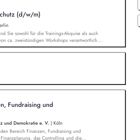
dig um und verfolgst deren Ergebnisse. Du
, dem Marketing und unseren Programmkollegen
schutz (d/w/m)
rlin
ind Sie sowohl für die Trainings-Akquise als auch
von ca. zweistündigen Workshops verantwortlich.
n Institutionen und Organisationen für Trainings
d -videos (z. B. Kitas, Schulen, Sportvereine
/Jugendreiseveranstalter). Eigenständige
ngerechter Trainings in digitalen Formaten sowie
en, Fundraising und
enz und Demokratie e. V.
|
Köln
e den Bereich Finanzen, Fundraising und
e Finanzplanung, das Controlling und die