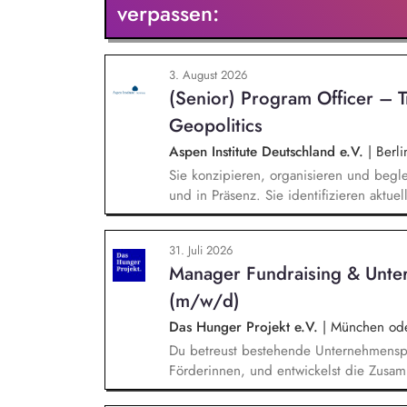
verpassen:
3. August 2026
(Senior) Program Officer – 
Geopolitics
Aspen Institute Deutschland e.V.
|
Berli
Sie konzipieren, organisieren und begle
und in Präsenz. Sie identifizieren aktu
Technologie, Geopolitik und wirtschaftli
Veranstaltungen, Hintergrundgespräche, 
31. Juli 2026
Sie identifizieren und gewinnen Referen
Manager Fundraising & Unte
Wirtschaft, Wissenschaft und Zivilgesells
(m/w/d)
Das Hunger Projekt e.V.
|
München oder
Du betreust bestehende Unternehmenspa
Förderinnen, und entwickelst die Zusamm
neue Unternehmen und Förderer & Förder