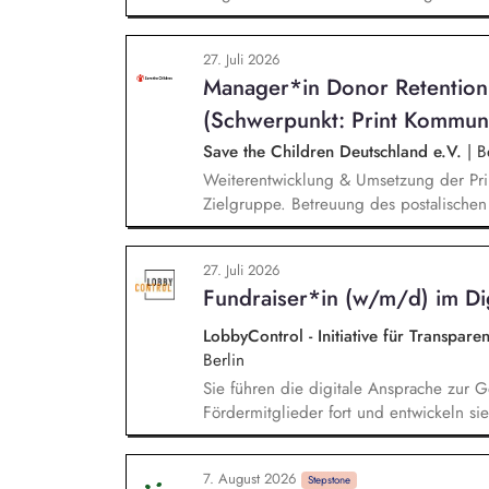
Organisation des Rechnungswesens. Sie 
nachhaltige Fundraising Strategie. Sie 
27. Juli 2026
und die operative Steuerung von Prozes
Manager*in Donor Retentio
(Schwerpunkt: Print Kommun
Save the Children Deutschland e.V.
|
Be
Weiterentwicklung & Umsetzung der Pri
Zielgruppe. Betreuung des postalische
und Spendenaufrufe sowie der Print Kom
Produktion von Content für die Print 
27. Juli 2026
Team Brand, Content & Publikationen. R
Fundraiser*in (w/m/d) im Dig
andere Kanäle und Medien.
LobbyControl - Initiative für Transpar
Berlin
Sie führen die digitale Ansprache zur
Fördermitglieder fort und entwickeln sie 
Mailings und steuern diese ganzheitlich
Zielgruppensegmentierung und Themenau
7. August 2026
Abwicklung und deren kontinuierlichen
Stepstone