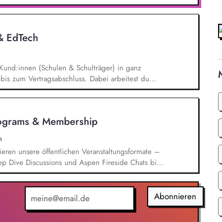
- und Klimaschutz nach bestem Wissen und
d Aktionen, beispielsweise durch das Sammeln
 & EdTech
Kund:innen (Schulen & Schulträger) in ganz
bis zum Vertragsabschluss. Dabei arbeitest du
 auch mit qualifizierten Inbound-Anfragen in einem
onaten. Außerdem repräsentierst du uns auf
n im Bildungsbereich und trägst aktiv dazu bei,
rograms & Membership
ren.
n
ieren unsere öffentlichen Veranstaltungsformate –
ep Dive Discussions und Aspen Fireside Chats bis
spen Summer Party, der Aspen Gala und neuen
ren aktuelle politische Themen und gewinnen
ionspartnerinnen aus Politik, Wirtschaft,
Abonnieren
aft.