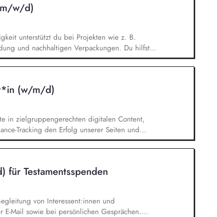
 (m/w/d)
keit unterstützt du bei Projekten wie z. B.
aldung und nachhaltigen Verpackungen. Du hilfst
eitsberichts – von der Datensammlung bis zur
für unsere internationalen Ländergesellschaften
emen führst du eigenständig Analysen zu den
r*in (w/m/d)
durch und beobachtest politische Entwicklungen
e in zielgruppengerechten digitalen Content,
mance-Tracking den Erfolg unserer Seiten und
ls strategische*r Sparringspartner*in für digitale
z von KI. Du übernimmst die technische und
ebseiten-Landschaft und verantwortest die
) für Testamentsspenden
Spot.
Begleitung von Interessent:innen und
er E-Mail sowie bei persönlichen Gesprächen.