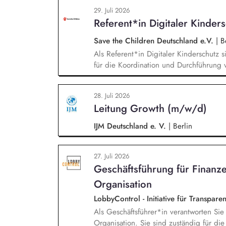
setzt Fundraising-Maßnahmen eigenstän
29. Juli 2026
arbeitest eng mit der Landesdirektion
Referent*in Digitaler Kinder
zusammen.
Save the Children Deutschland e.V.
|
Be
Als Referent*in Digitaler Kinderschutz s
für die Koordination und Durchführung 
Identifikation, Ansprache und Akquise vo
zum sensiblen Umgang mit Kinderfotos un
28. Juli 2026
und -verbände, Jugendverbände, Kinder-
Leitung Growth (m/w/d)
Konzeption und Durchführung zielgruppe
in Präsenz bei Auftraggebern.
IJM Deutschland e. V.
|
Berlin
27. Juli 2026
Geschäftsführung für Finanz
Organisation
LobbyControl - Initiative für Transpar
Als Geschäftsführer*in verantworten Si
Organisation. Sie sind zuständig für di