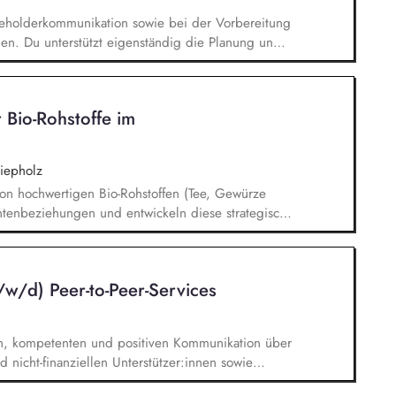
takeholderkommunikation sowie bei der Vorbereitung
gen. Du unterstützt eigenständig die Planung und
Nachhaltigkeit. Bei der Mitarbeit im Rahmen der
wirkung bei der Planung und Durchführung von
 Erstellung von Präsentationen,
 Bio-Rohstoffe im
owie durch die Vorbereitung und Begleitung
iepholz
 von hochwertigen Bio-Rohstoffen (Tee, Gewürze
antenbeziehungen und entwickeln diese strategisch
auen neue nachhaltige Beschaffungsquellen im
serungspotenzialen und Innovationen entlang der
ie arbeiten eng mit den Abteilungen
/w/d) Peer-to-Peer-Services
arketing und Vertrieb zusammen
ten, kompetenten und positiven Kommunikation über
 nicht-finanziellen Unterstützer:innen sowie
efonische Beantwortung von Standardanfragen sowie