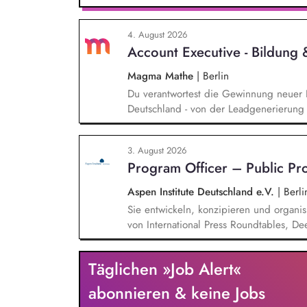
beantwortest Fragen zu Umwelt-, Arten
Gewissen. Du unterstützt Kampagnen un
4. August 2026
von Unterschriften für Petitionen.
Account Executive - Bildung
Magma Mathe
|
Berlin
Du verantwortest die Gewinnung neuer 
Deutschland - von der Leadgenerierung 
sowohl mit selbst generierten Leads als
typischen Sales-Zyklus von rund zwei M
3. August 2026
Messen, Konferenzen und Veranstaltunge
Program Officer – Public P
unsere Marke in Deutschland zu etablie
Aspen Institute Deutschland e.V.
|
Berli
Sie entwickeln, konzipieren und organis
von International Press Roundtables, De
hin zu besonderen Formaten wie der A
Veranstaltungsformaten. Sie identifizie
Täglichen »Job Alert«
hochrangige Referentinnen sowie Diskuss
Wissenschaft, Medien und Zivilgesellsch
abonnieren & keine Jobs