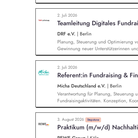
Strategische Weiterentwicklung des Erb
der Lead-Akquise über Stewardship bis 
2. Juli 2026
Systematische Planung, Steuerung un
Teamleitung Digitales Fundra
Mailings oder Telefonie-Aktionen sowie
Veranstaltungen.
DRF e.V.
|
Berlin
Planung, Steuerung und Optimierung vo
Gewinnung neuer Unterstützerinnen und
von Performance-Marketing-Maßnahmen (
etc.). Analyse von Kampagnenerfolgen, 
2. Juli 2026
datenbasierter Optimierungsmaßnahmen.
Referent:in Fundraising & Fi
Anzeigen, Landingpages und Conversio
Micha Deutschland e.V.
|
Berlin
Verantwortung für Planung, Steuerung 
Fundraisingaktivitäten. Konzeption, Koo
Fundraisingkampagnen (z. B. Frühjahr, 
strategische Weiterentwicklung der Sp
3. August 2026
Drittmittelmanagement: Antragstellung, B
Stepstone
Praktikum (m/w/d) Nachhalti
Budget‑ und Liquiditätsplanung sowie l
REWE Group
|
Köln