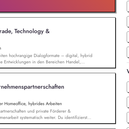
Trade, Technology &
n
iten hochrangige Dialogformate – digital, hybrid
elle Entwicklungen in den Bereichen Handel,
che Sicherheit und bereiten diese für
Publikationen und politische Diskussionen auf.
t*innen sowie Diskussionspartner aus Politik,
rnehmenspartnerschaften
chaft.
 Homeoffice, hybrides Arbeiten
rtnerschaften und private Förderer &
enarbeit systematisch weiter. Du identifizierst
innen und sprichst sie aktiv an. Du planst und