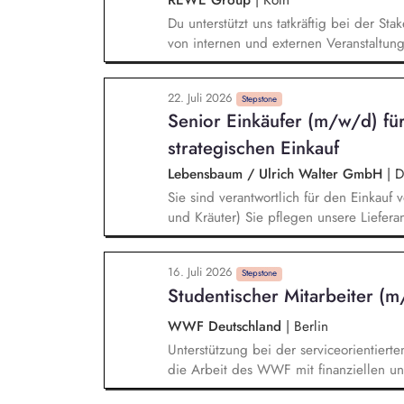
Du unterstützt uns tatkräftig bei der S
von internen und externen Veranstaltun
Durchführung von Projekten im Kontext 
Nachhaltigkeitsberichtserstattung. Mit
22. Juli 2026
Nachhaltigkeitsprojekten (z.B. durch die
Stepstone
Senior Einkäufer (m/w/d) für
Projektdokumentationen und Analysen s
interner Termine).
strategischen Einkauf
Lebensbaum / Ulrich Walter GmbH
|
D
Sie sind verantwortlich für den Einkauf
und Kräuter) Sie pflegen unsere Liefer
weiter Sie analysieren den Markt und b
Ursprung auf Die Umsetzung von Verbes
16. Juli 2026
Lieferkette gehört zu Ihren Aufgaben S
Stepstone
Studentischer Mitarbeiter (m
Produktentwicklung, Qualitätswesen, M
WWF Deutschland
|
Berlin
Unterstützung bei der serviceorientier
die Arbeit des WWF mit finanziellen und
Interessent:innen. Schriftliche und tel