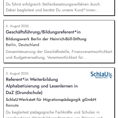
Du führst erfolgreich Stellenbesetzungsverfahren durch.
Dabei begleitest und berätst Du unsere Kund*innen
partnerschaftlich – vom Auftaktbriefing bis zur erfolgreichen
Besetzung. Du hältst die Fäden in unserem Team
6. August 2026
Personalberatung zusammen und bist erste*r
Geschäftsführung/Bildungsreferent*in
Ansprechpartner*in sowie wichtigste*r Sparringspartner*in
für drei Kolleg*innen. Zudem bist Du Teil des Leitungskreises
Bildungswerk Berlin der Heinrich-Böll-Stiftung
zur strategischen Weiterentwicklung von Talents4Good.
Berlin, Deutschland
Gesamtsteuerung der Geschäftsstelle, Finanzverantwortlichkeit
und Budgetverwaltung, Verantwortlichkeit für
Zuwendungsanträge, Verwendungsnachweise und
Sachberichte für unterschiedliche Zuwendungsgeber,
5. August 2026
Kommunikation mit Zuwendungsgebern, Personalführung
Referent*in Weiterbildung
(Personalfürsorge, Mitarbeiter*innengespräche), Entwicklung
Alphabetisierung und Lesenlernen in
von Leitlinien des Bildungsprogramms, Gremien- und
politische Vernetzungsarbeit, Durchführung von
DaZ (Grundschule)
Bildungsmaßnahmen, Entwicklung neuer Ideen und Formate
SchlaU-Werkstatt für Migrationspädagogik gGmbH
für politische Erwachsenenbildung.
Remote
Du begleitest pädagogische Fachkräfte und Schulen in
verschiedenen Weiterbildungsformaten von Präsenz und