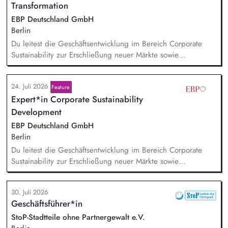
Themen und gewinnen hochrangige Referentinnen sowie
Transformation
Diskussionspartnerinnen aus Politik, Wirtschaft, Wissenschaft,
EBP Deutschland GmbH
Medien und Zivilgesellschaft.
Berlin
Du leitest die Geschäftsentwicklung im Bereich Corporate
Sustainability zur Erschließung neuer Märkte sowie
Entwicklung von Geschäftsmodellen. Dabei arbeitest du eng
mit einem bestehenden Team zusammen und entwickelst
24. Juli 2026
Feature
dieses gemeinsam mit erfahrenen Projektleiter*innen weiter.
Expert*in Corporate Sustainability
Zu Deinen Aufgaben gehören vor allem:
Strategieentwicklung: Entwurf und Umsetzung von
Development
Wachstumsstrategie und Geschäftsmodellen, Trendanalysen:
EBP Deutschland GmbH
Frühzeitige Identifikation von Branchen- und
Berlin
Regulatoriktrends, Partnermanagement: Aufbau von
Du leitest die Geschäftsentwicklung im Bereich Corporate
strategischen Partnerschaften, Kooperationen und
Sustainability zur Erschließung neuer Märkte sowie
Netzwerken, Akquisition von Aufträgen, Neukunden und
Entwicklung von Geschäftsmodellen. Dabei arbeitest du eng
Projekten.
mit einem bestehenden Team zusammen und entwickelst
30. Juli 2026
dieses gemeinsam mit erfahrenen Projektleiter*innen weiter.
Geschäftsführer*in
Zu Deinen Aufgaben gehören vor allem:
Strategieentwicklung, Trendanalysen, Partnermanagement
StoP-Stadtteile ohne Partnergewalt e.V.