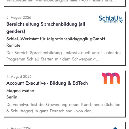
Online-Workshops bis hin zu pädogischen Tagen und erstellst
Online-Selbstlernkurse für unsere Plattform schlau-lernen.org.
5. August 2026
Die inhaltlichen Schwerpunkte liegen dabei auf den
Bereichsleitung Sprachenbildung (all
Bereichen Lesen lernen, Mehrsprachigkeitsbewusstsein und
genders)
Alphabetisierung in der Grundschule.
SchlaU-Werkstatt für Migrationspädagogik gGmbH
Remote
Der Bereich Sprachenbildung umfasst aktuell unser laufendes
Programm SchlaU:Starten mit dem Schwerpunkt
"Alphabetisierung in DaZ für die Grundschule" sowie
zukünftig weitere auf Unterrichtsmaterial bezogene Projekte
4. August 2026
mit den Schwerpunkten sprachensensibles und
Account Executive - Bildung & EdTech
rassismuskritisches Deutschlernen von der Grundschule bis in
die Berufliche Bildung. Der Bereich Sprachenbildung
Magma Mathe
entwickelt in seinen Projekten dazu zielgruppengerechte und
Berlin
innovative Unterrichtsmaterialien und begleitet pädagogische
Du verantwortest die Gewinnung neuer Kund:innen (Schulen
Fachkräfte mit daran angeschlossenen
& Schulträger) in ganz Deutschland - von der
Weiterbildungsangeboten online wie offline.
Leadgenerierung bis zum Vertragsabschluss. Dabei arbeitest
du sowohl mit selbst generierten Leads als auch mit
3. August 2026