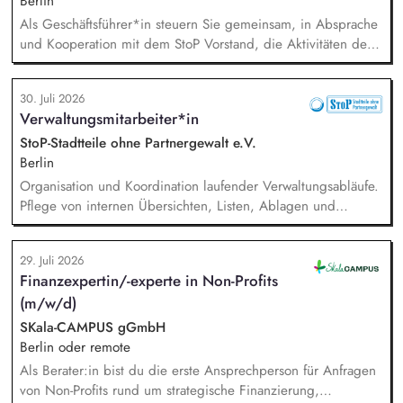
sowie Akquisition von Aufträgen, Neukunden und Projekten.
Berlin
Als Geschäftsführer*in steuern Sie gemeinsam, in Absprache
und Kooperation mit dem StoP Vorstand, die Aktivitäten der
Bundesfachstelle StoP. Im Einzelnen bedeutet das:
Projektmanagement und Verantwortung für die Umsetzung
30. Juli 2026
des Gesamtprojektes, Gesamtsteuerung und Sicherstellung
Verwaltungsmitarbeiter*in
des wirtschaftlichen Betriebes der Geschäftsstelle und des
Vereins (Finanzierung, Controlling), Akquise von
StoP-Stadtteile ohne Partnergewalt e.V.
Fördermitteln und Spenden sowie Personalverantwortung für
Berlin
die Bundesfachstelle mit 4 Mitarbeitenden.
Organisation und Koordination laufender Verwaltungsabläufe.
Pflege von internen Übersichten, Listen, Ablagen und
Dokumentationen. Verwaltung von Terminen, Fristen,
Anfragen und interner Kommunikation. Unterstützung bei der
29. Juli 2026
Organisation von Veranstaltungen (online und in Präsenz).
Finanzexpertin/-experte in Non-Profits
Administrative Unterstützung der Vereinsarbeit, insbesondere
(m/w/d)
bei der Verwaltung der Mitgliederdaten, Mitgliedsbeiträge,
Vereinsregister und bei der Organisation von
SKala-CAMPUS gGmbH
Vereinsgremien.
Berlin oder remote
Als Berater:in bist du die erste Ansprechperson für Anfragen
von Non-Profits rund um strategische Finanzierung,