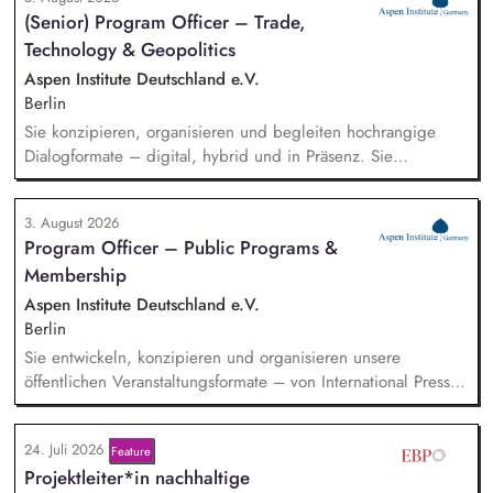
qualifizierten Inbound-Anfragen in einem typischen Sales-
(Senior) Program Officer – Trade,
Zyklus von rund zwei Monaten. Außerdem repräsentierst du
Technology & Geopolitics
uns auf Messen, Konferenzen und Veranstaltungen im
Bildungsbereich und trägst aktiv dazu bei, unsere Marke in
Aspen Institute Deutschland e.V.
Deutschland zu etablieren.
Berlin
Sie konzipieren, organisieren und begleiten hochrangige
Dialogformate – digital, hybrid und in Präsenz. Sie
identifizieren aktuelle Entwicklungen in den Bereichen
Handel, Technologie, Geopolitik und wirtschaftliche
3. August 2026
Sicherheit und bereiten diese für Veranstaltungen,
Program Officer – Public Programs &
Hintergrundgespräche, Publikationen und politische
Membership
Diskussionen auf. Sie identifizieren und gewinnen
Referent*innen sowie Diskussionspartner aus Politik,
Aspen Institute Deutschland e.V.
Wirtschaft, Wissenschaft und Zivilgesellschaft.
Berlin
Sie entwickeln, konzipieren und organisieren unsere
öffentlichen Veranstaltungsformate – von International Press
Roundtables, Deep Dive Discussions und Aspen Fireside
Chats bis hin zu besonderen Formaten wie der Aspen
24. Juli 2026
Feature
Summer Party, der Aspen Gala und neuen
Projektleiter*in nachhaltige
Veranstaltungsformaten. Sie identifizieren aktuelle politische