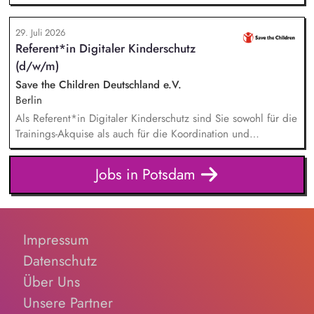
Finanzmanagement und Fundraising. Dabei entwickelst du
den gesamten Prozess von der Anfrage über
29. Juli 2026
Angebotserstellung bis zur eigenverantwortlichen Umsetzung.
Referent*in Digitaler Kinderschutz
Auf Basis der jeweiligen Herausforderungen entwickelst du
(d/w/m)
passgenaue Beratungsprozesse und berätst Organisationen zu
zentralen Fragen ihrer finanziellen Steuerung und
Save the Children Deutschland e.V.
strategischen Weiterentwicklung.
Berlin
Als Referent*in Digitaler Kinderschutz sind Sie sowohl für die
Trainings-Akquise als auch für die Koordination und
Durchführung von ca. zweistündigen Workshops
verantwortlich. Identifikation, Ansprache und Akquise von
Jobs in Potsdam
Institutionen und Organisationen für Trainings zum sensiblen
Umgang mit Kinderfotos und -videos (z. B. Kitas, Schulen,
Sportvereine und -verbände, Jugendverbände,
Kinder-/Jugendreiseveranstalter). Eigenständige Konzeption
Impressum
und Durchführung zielgruppengerechter Trainings in
digitalen Formaten sowie in Präsenz bei Auftraggebern.
Datenschutz
Über Uns
Unsere Partner