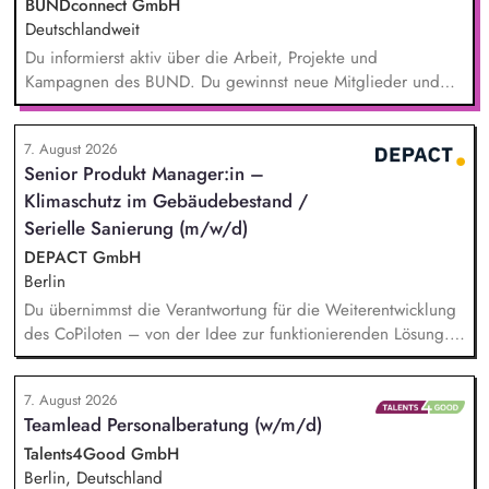
BUNDconnect GmbH
Deutschlandweit
Du informierst aktiv über die Arbeit, Projekte und
Kampagnen des BUND. Du gewinnst neue Mitglieder und
stärkst damit langfristig den Umwelt- und Naturschutz. Du
beantwortest Fragen zu Umwelt-, Arten- und Klimaschutz nach
7. August 2026
bestem Wissen und Gewissen. Du unterstützt Kampagnen
Senior Produkt Manager:in –
und Aktionen, beispielsweise durch das Sammeln von
Klimaschutz im Gebäudebestand /
Unterschriften für Petitionen.
Serielle Sanierung (m/w/d)
DEPACT GmbH
Berlin
Du übernimmst die Verantwortung für die Weiterentwicklung
des CoPiloten – von der Idee zur funktionierenden Lösung.
Im Zentrum stehen die Umsetzung und Implementierung: Du
verstehst die zugrunde liegenden Prozesse, optimierst sie,
7. August 2026
und entwickelst daraus unser Produkt weiter, zusammen mit
Teamlead Personalberatung (w/m/d)
unseren Partnern der Branche.
Talents4Good GmbH
Berlin, Deutschland