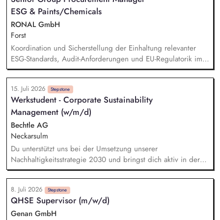
bei dem Facelift unseres Sustainability Reportings. Dabei
ESG & Paints/Chemicals
übernimmst Du konkret Verantwortung als Teilprojektleiter. Du
bist ein fester Teil des Teams bei unternehmensweiten
RONAL GmbH
Initiativen wie dem UN Global Compact und arbeitest aktiv
Forst
an den Sustainable Development Goals der Vereinten
Koordination und Sicherstellung der Einhaltung relevanter
Nationen.
ESG-Standards, Audit-Anforderungen und EU-Regulatorik im
Einkauf. Prüfung von Nachhaltigkeitsunterlagen, Zertifikaten
und Audit-Ergebnissen. Aufbau und Weiterentwicklung von
15. Juli 2026
ESG-KPIs, Reportingstrukturen sowie Prozessen und
Stepstone
Werkstudent - Corporate Sustainability
Systemen. Entwicklung und Umsetzung von Warengruppen-
Management (w/m/d)
und Lieferantenstrategien. Supply Chain Risikomanagement
inklusive Monitoring kritischer Rohstoffe, Kapazitäten,
Bechtle AG
Transportwege und Markttrends.
Neckarsulm
Du unterstützt uns bei der Umsetzung unserer
Nachhaltigkeitsstrategie 2030 und bringst dich aktiv in deren
Weiterentwicklung über alle Handlungsfelder hinweg ein.
Dabei arbeitest du an unterschiedlichen Initiativen und
8. Juli 2026
Themen entlang unserer Nachhaltigkeitsdimensionen und
Stepstone
QHSE Supervisor (m/w/d)
unterstützt bei der Integration nachhaltiger Ansätze in unsere
Unternehmensprozesse. Ein weiterer Schwerpunkt deiner
Genan GmbH