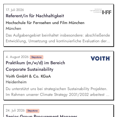
unterstützen Bei der Nachhaltigkeitsberichterstattung
17. Juli 2026
unterstützen, einschließlich der Berücksichtigung gesetzlicher
Referent/in für Nachhaltigkeit
Anforderungen und unserer Klimastrategie nach anerkannten
Standards (z. B. CSRD, EU-Taxonomie, LKSG, CSDDD, SBTi).
Hochschule für Fernsehen und Film München
Recherchen und Analysen zu aktuellen Nachhaltigkeitsthemen
München
anfertigen Datenrecherchen und ggf. Daten-Modellierungen
Das Aufgabengebiet beinhaltet insbesondere: abschließende
durchführen Das Sustainability Team bei Unternehmensratings,
Entwicklung, Umsetzung und kontinuierliche Evaluation der
insbesondere CDP und EcoVadis, unterstützen
HFF-eigenen Nachhaltigkeitsstrategie, Begleitung,
Koordination und Umsetzung konkreter Projekte und
4. August 2026
Maßnahmen der Nachhaltigkeitsstrategie, Erstellung und
Stepstone
Praktikum (m/w/d) im Bereich
Koordination der THG-Bilanzierung sowie Entwicklung und
Corporate Sustainability
Implementierung von Treibhausgas-Reduktionspfaden.
Außerdem Anpassung und Implementierung eines auf
Voith GmbH & Co. KGaA
studentische Produktionen angepassten Green Producing.
Heidenheim
Du unterstützt uns bei strategischen Sustainability Projekten.
Im Rahmen unserer Climate Strategy 2031/2032 arbeitest Du
an möglichen CO2-Reduktionsmaßnahmen. Bei unserer Reise
auf dem Weg zur Corporate Sustainability Reporting-Directive
24. Juli 2026
(CSRD) der EU erarbeitest Du KPI-Analysen und unterstützt
Stepstone
Senior Group Procurement Manager