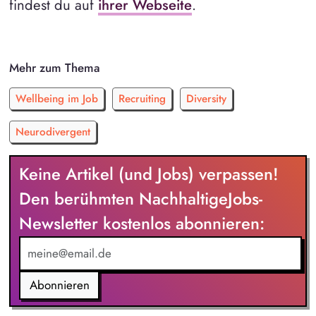
findest du auf
ihrer Webseite
.
Mehr zum Thema
Wellbeing im Job
Recruiting
Diversity
Neurodivergent
Keine Artikel (und Jobs) verpassen!
Den berühmten NachhaltigeJobs-
Newsletter kostenlos abonnieren:
Abonnieren