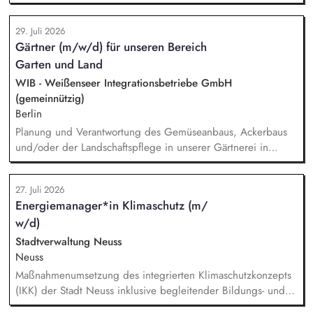
Allrounder in den verschiedenen Themenbereichen. In dieser
Rolle betreust Du unsere Bibliothek, entwickelst unser
29. Juli 2026
Forschungsinformationssystem (FIS) und das institutionelle
Gärtner (m/w/d) für unseren Bereich
Forschungsdatenmanagement (FDM) weiter. Du sicherst die
Garten und Land
Qualität und Nachvollziehbarkeit von
Forschungsinformationen und unterstützt durch Analysen,
WIB - Weißenseer Integrationsbetriebe GmbH
Kennzahlen und Berichte die strategische Steuerung des
(gemeinnützig)
Instituts.
Berlin
Planung und Verantwortung des Gemüseanbaus, Ackerbaus
und/oder der Landschaftspflege in unserer Gärtnerei in
Berlin-Malchow, Umsetzung eines zertifizierten Bio-Anbaus,
fachliche Anleitung und Unterstützung der Teilnehmenden
27. Juli 2026
und Beschäftigten, Organisation der Arbeitsabläufe und einer
Energiemanager*in Klimaschutz (m/
zweckmäßigen Arbeitsplatzgestaltung, Überwachung der
w/d)
Einhaltung von Gesundheits-, Arbeitsschutz- und
Unfallverhütungsvorschriften.
Stadtverwaltung Neuss
Neuss
Maßnahmenumsetzung des integrierten Klimaschutzkonzepts
(IKK) der Stadt Neuss inklusive begleitender Bildungs- und
Öffentlichkeitsarbeit sowie Fortschreibung des IKK.