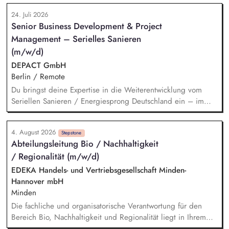
Monitoring und Berichterstattung zu den ca. 60 städtischen
24. Juli 2026
PV-Anlagen sowie Planung weiterer Anlageninstallationen.
Senior Business Development & Project
Prüfung, Planung und Umsetzung von Modellen zu Energy-
Management – Serielles Sanieren
Sharing und/oder Strombilanzkreismodellen. Eigenständige
Fördermittelakquise und Durchführung von Förderprojekten
(m/w/d)
in den Bereichen regenerative Energien sowie
DEPACT GmbH
energiesparendes Bauen und Sanieren.
Berlin / Remote
Du bringst deine Expertise in die Weiterentwicklung vom
Seriellen Sanieren / Energiesprong Deutschland ein – im
engen Austausch u.a. mit der dena, mit Blick auf
Markthochlauf und Support im regulatorischen Umfeld und
4. August 2026
der Stakeholder. Business-Development-Standbein: Du
Stepstone
Abteilungsleitung Bio / Nachhaltigkeit
akquirierst und verantwortest eigenständig Projekte für unser
/ Regionalität (m/w/d)
Vorqualifizierungs-Tool CoPilot und entwickelst /
implementierst die Skalierung. Du qualifizierst zudem
EDEKA Handels- und Vertriebsgesellschaft Minden-
Bauunternehmen und Systemanbieter als Angebotspartner.
Hannover mbH
Minden
Die fachliche und organisatorische Verantwortung für den
Bereich Bio, Nachhaltigkeit und Regionalität liegt in Ihrem
Aufgabenbereich. Neue Ideen bringen Sie aktiv ein,