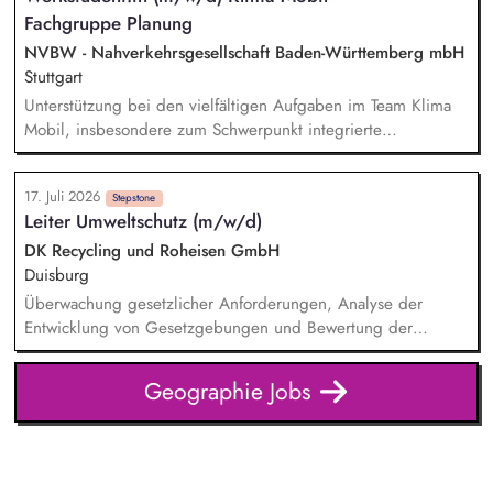
und Weiterentwicklung der Fähigkeiten des Teams.
Fachgruppe Planung
Sicherstellung der kundenorientierten, vernetzten und
wirtschaftlichen Angebotsqualität durch eine adäquate
NVBW - Nahverkehrsgesellschaft Baden-Württemberg mbH
Planung – von der Strategie bis in die operative
Stuttgart
Fahrplanung, einschließlich Baustellen und Kurzfrist-
Unterstützung bei den vielfältigen Aufgaben im Team Klima
Maßnahmen.
Mobil, insbesondere zum Schwerpunkt integrierte
Verkehrsplanung. Eigenständige Koordination und
Durchführung von Teilprojekten. Erstellung von
17. Juli 2026
Kommunikationsmaterialien sowie Websitepflege und -
Stepstone
Leiter Umweltschutz (m/w/d)
weiterentwicklung. Unterstützung bei der Vorbereitung und
Durchführung von Workshops und Fachveranstaltungen
DK Recycling und Roheisen GmbH
(online und in Präsenz). Recherchetätigkeiten und Erstellung
Duisburg
sowie Pflege von thematischen Übersichten und
Überwachung gesetzlicher Anforderungen, Analyse der
Datenbanken.
Entwicklung von Gesetzgebungen und Bewertung der
Auswirkungen auf den Betrieb Aktive Tätigkeit als
Immissionsschutz-, Abfall- und Gewässerschutzbeauftragter
Geographie Jobs
Betreuung der REACh Registrierungen Pflege, Lenkung und
Weiterentwicklung interner Systeme zum Umweltmanagement
(ISO 14001) Verantwortung für die Durchführung aller
Aufgaben im europäischen Emissionshandelssystem Führung