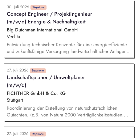
Mobilitätsmanagements.
Öffentlichkeitsarbeit Print und web in Deutsch und Englisch,
30. Juli 2026
Vertretung des Projekts bei Vorträgen, Netzwerk- u.
Stepstone
Concept Engineer / Projektingenieur
Fundraisingveranstaltungen, Weiterentwicklung des
(m/w/d) Energie & Nachhaltigkeit
Privatspendenfundraisings, regelmäßige Kommunikation mit
und das Gewinnen von (neuen) Spender*innen, Organisation
Big Dutchman International GmbH
und Begleitung der etwa jährlich stattfindenden
Vechta
Dialogseminare.
Entwicklung technischer Konzepte für eine energieeffiziente
und zukunftsfähige Versorgung landwirtschaftlicher Anlagen
– von der Idee bis zur umsetzbaren Lösung. Begleitung und
Steuerung von Sonderprojekten (z. B. energieautarke
27. Juli 2026
Stallanlagen, Kühlkonzepte, Wärmetauscher-Systeme).
Stepstone
Landschaftsplaner / Umweltplaner
Erstellung von Umweltberechnungen und Ermittlung des
(m/w/d)
CO_2-Fußabdrucks für Produkte und Anlagenlösungen sowie
Entwicklung regionaler Nachhaltigkeitsansätze für Europa und
FICHTNER GmbH & Co. KG
Middle East Africa.
Stuttgart
Koordinierung der Erstellung von naturschutzfachlichen
Gutachten, (z.B. von Natura 2000 Verträglichkeitsstudien,
Artenschutzberichten, UVS und LBP) in einem
interdisziplinären Team aus Umweltgutachtern und
27. Juli 2026
technischen Planern Vorbereitung und Durchführung von
Stepstone