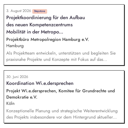
gestalten Veränderungen kreativ mit und treiben die
3. August 2026
strategische Weiterentwicklung des Bereichs mit analytischem
Stepstone
Projektkoordinierung für den Aufbau
Denken voran. Sortiments- und Nachhaltigkeitsstrategien
des neuen Kompetenzcentrums
entwickeln Sie weiter und setzen Impulse für ein
zukunftsfähiges Angebot und stellen dabei sicher, dass
Mobilität in der Metropo...
relevante Qualitäts-, Nachhaltigkeits- und
Projektbüro Metropolregion Hamburg e.V.
Zertifizierungsanforderungen berücksichtigt werden. Sie
Hamburg
analysieren Markt-, Kunden- und Sortimentsentwicklungen und
Als Projektteam entwickeln, unterstützen und begleiten Sie
leiten daraus konkrete Maßnahmen ab. Potenziale für
praxisnahe Projekte und Konzepte mit Fokus auf das
nachhaltige, regionale und biologische Sortimente
Betriebliche und Schulische Mobilitätsmanagement.
identifizieren Sie und begleiten deren Umsetzung.
konzipieren und erstellen Sie Informationsmaterialien für
30. Juni 2026
Unternehmen und Schulen zur Förderung einer nachhaltigen
Koordination Wi.e.dersprechen
Mobilität und beraten Einrichtungen bei der Einführung und
Umsetzung von Maßnahmen des Mobilitätsmanagements.
Projekt Wi.e.dersprechen, Komitee für Grundrechte und
organisieren und moderieren Sie Netzwerkveranstaltungen,
Demokratie e.V.
die Akteure der Region zusammenbringen und ihre
Köln
Zusammenarbeit fördern. identifizieren und akquirieren Sie
Konzeptionelle Planung und strategische Weiterentwicklung
mögliche weitere Finanz- und Fördermittel für Projekte im
des Projekts insbesondere vor dem Hintergrund aktueller
Kontext des Schulischen und Betrieblichen
politischer Entwicklungen in den Projektregionen,