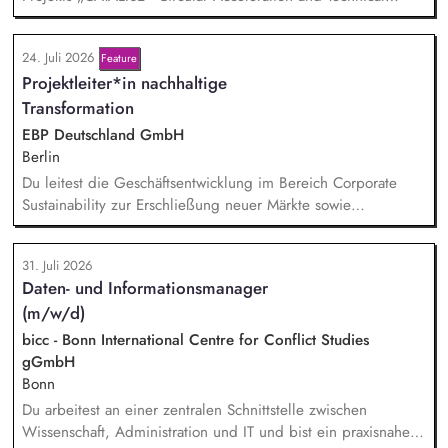
Assistance for Local Innovation and Sustainable Enterprises
24. Juli 2026
Feature
Projektleiter*in nachhaltige
Transformation
EBP Deutschland GmbH
Berlin
Du leitest die Geschäftsentwicklung im Bereich Corporate
Sustainability zur Erschließung neuer Märkte sowie
Entwicklung von Geschäftsmodellen. Dabei arbeitest du eng
mit einem bestehenden Team zusammen und entwickelst
31. Juli 2026
dieses gemeinsam mit erfahrenen Projektleiter*innen weiter.
Daten- und Informationsmanager
Zu Deinen Aufgaben gehören vor allem:
(m/w/d)
Strategieentwicklung: Entwurf und Umsetzung von
Wachstumsstrategie und Geschäftsmodellen, Trendanalysen:
bicc - Bonn International Centre for Conflict Studies
Frühzeitige Identifikation von Branchen- und
gGmbH
Regulatoriktrends, Partnermanagement: Aufbau von
Bonn
strategischen Partnerschaften, Kooperationen und
Du arbeitest an einer zentralen Schnittstelle zwischen
Netzwerken, Akquisition von Aufträgen, Neukunden und
Wissenschaft, Administration und IT und bist ein praxisnaher
Projekten.