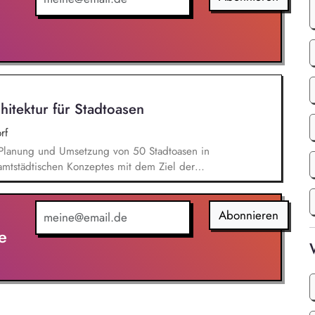
nd Radwege. Sie sind verantwortlich für die
 Ausführungsplänen für Bepflanzung,
ahmen.
hitektur für Stadtoasen
rf
e Planung und Umsetzung von 50 Stadtoasen in
amtstädtischen Konzeptes mit dem Ziel der
ng und Biodiversität zur Schaffung von
*innen Finanzmittelverantwortung
0 Millionen Euro sowie die Akquise von
Abonnieren
e
ojektteam sowie anderen städtischen und externen