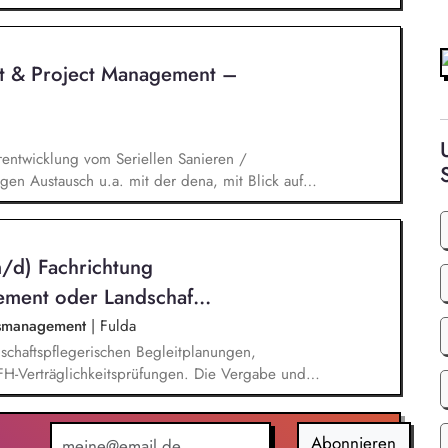
n ca. 60 städtischen PV-Anlagen sowie Planung
g, Planung und Umsetzung von Modellen zu Energy-
llen. Eigenständige Fördermittelakquise und
t & Project Management –
en Bereichen regenerative Energien sowie
rentwicklung vom Seriellen Sanieren /
en Austausch u.a. mit der dena, mit Blick auf
ischen Umfeld und der Stakeholder. Business-
nd verantwortest eigenständig Projekte für unser
ickelst / implementierst die Skalierung. Du
m/d) Fachrichtung
 Systemanbieter als Angebotspartner.
ment oder Landschaf...
rsmanagement
|
Fulda
schaftspflegerischen Begleitplanungen,
FFH-Verträglichkeitsprüfungen. Die Vergabe und
Begleitplanungen (LBP), artenschutzrechtlichen
üfungen sowie Ausführungsplänen (LAP) gehören
naus sind Sie verantwortlich für die ökologische
Abonnieren