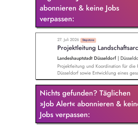
Baubegleitung für Straßenbauvorhaben u
abonnieren & keine Jobs
Erstellung von landschaftspflegerischen
verpassen:
Biotopgestaltung und Artenschutzmaßn
27. Juli 2026
Stepstone
Projektleitung Landschaftsarc
Landeshauptstadt Düsseldorf
|
Düsseldo
Projektleitung und Koordination für di
Düsseldorf sowie Entwicklung eines ges
Entsiegelung im Sinne der Klimaanpassu
ökologischen Räumen mit Aufenthaltsqualität für Bürger
Nichts gefunden? Täglichen
über das Projektvolumen in Höhe von 1
Fördermitteln kontinuierliche Berichterstattung gegenüber der Amtsleitung und Vertretung
»Job Alert« abonnieren & kein
in politischen Gremien Steuerung und Koordination von Informationen und
Jobs verpassen:
Projektvorschlägen mit dem internen Pr
Akteuren