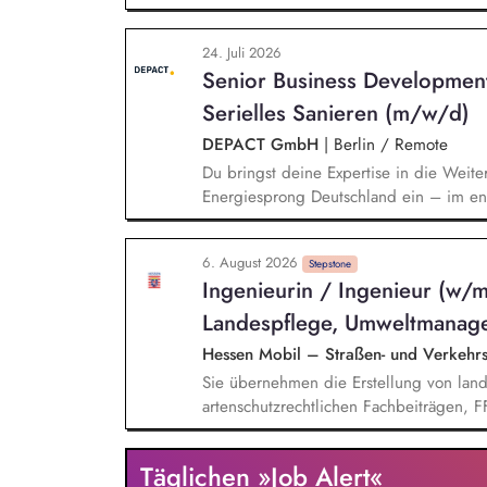
Monitoring und Berichterstattung zu de
weiterer Anlageninstallationen. Prüfun
24. Juli 2026
Sharing und/oder Strombilanzkreismode
Senior Business Developmen
Durchführung von Förderprojekten in d
energiesparendes Bauen und Sanieren.
Serielles Sanieren (m/w/d)
DEPACT GmbH
|
Berlin / Remote
Du bringst deine Expertise in die Weite
Energiesprong Deutschland ein – im eng
Markthochlauf und Support im regulator
Development-Standbein: Du akquirierst u
6. August 2026
Vorqualifizierungs-Tool CoPilot und entw
Stepstone
Ingenieurin / Ingenieur (w/
qualifizierst zudem Bauunternehmen und
Landespflege, Umweltmanage
Hessen Mobil – Straßen- und Verkeh
Sie übernehmen die Erstellung von land
artenschutzrechtlichen Fachbeiträgen, 
Steuerung von landschaftspflegerischen 
Fachbeiträgen, FFH-Verträglichkeitspr
Täglichen »Job Alert«
ebenfalls zu Ihren Aufgaben. Darüber hi