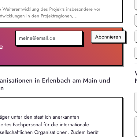
e Weiterentwicklung des Projekts insbesondere vor
ntwicklungen in den Projektregionen,
eutsch und Englisch, Vertretung des Projekts bei
anstaltungen, Weiterentwicklung des
ge Kommunikation mit und das Gewinnen von
Abonnieren
d Begleitung der etwa jährlich stattfindenden
e
ganisationen in Erlenbach am Main und
en
ger unter den staatlich anerkannten
iertes Fachpersonal für die internationale
sellschaftlichen Organisationen. Zudem berät