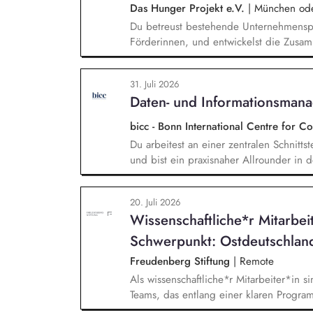
Das Hunger Projekt e.V.
|
München oder
Du betreust bestehende Unternehmenspa
Förderinnen, und entwickelst die Zusamm
neue Unternehmen und Förderer & Förder
setzt Fundraising-Maßnahmen eigenstän
31. Juli 2026
arbeitest eng mit der Landesdirektion
Daten- und Informationsman
zusammen.
bicc - Bonn International Centre for 
Du arbeitest an einer zentralen Schnitts
und bist ein praxisnaher Allrounder in
Rolle betreust Du unsere Bibliothek, en
und das institutionelle Forschungsdaten
20. Juli 2026
und Nachvollziehbarkeit von Forschungs
Wissenschaftliche*r Mitarbei
Kennzahlen und Berichte die strategisch
Schwerpunkt: Ostdeutschlan
Freudenberg Stiftung
|
Remote
Als wissenschaftliche*r Mitarbeiter*in si
Teams, das entlang einer klaren Programm
Sie unterstützen die Geschäftsführung 