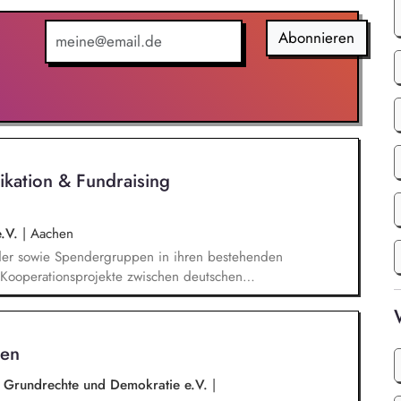
gsstrategie der Stiftung weiter. Sie übersetzen
agsangebundene Handlungsansätze entlang unserer
Abonnieren
kation & Fundraising
e.V.
|
Aachen
der sowie Spendergruppen in ihren bestehenden
 (Kooperationsprojekte zwischen deutschen
wicklungshilfeprojekten) und fördern den Aufbau
ungen. Spenderbetreuung - Kommunikation und
Spendenaufkommen; Identifikation geeigneter
hen
 bei Problemen mit Projekten in enger
ligten Kolleg/innen.
r Grundrechte und Demokratie e.V.
|