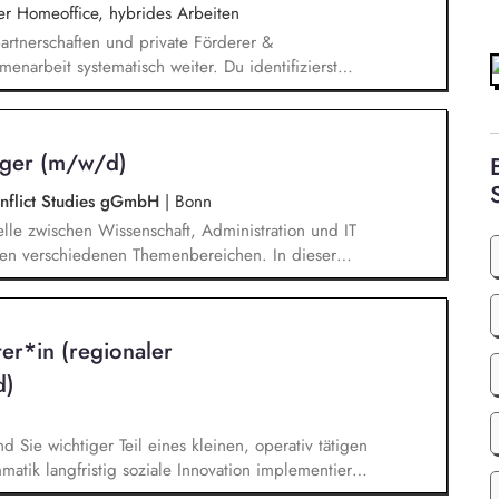
 Homeoffice, hybrides Arbeiten
rtnerschaften und private Förderer &
enarbeit systematisch weiter. Du identifizierst
innen und sprichst sie aktiv an. Du planst und
dig um und verfolgst deren Ergebnisse. Du
, dem Marketing und unseren Programmkollegen
ager (m/w/d)
Conflict Studies gGmbH
|
Bonn
telle zwischen Wissenschaft, Administration und IT
 den verschiedenen Themenbereichen. In dieser
twickelst unser Forschungsinformationssystem (FIS)
management (FDM) weiter. Du sicherst die Qualität
informationen und unterstützt durch Analysen,
ter*in (regionaler
e Steuerung des Instituts.
d)
nd Sie wichtiger Teil eines kleinen, operativ tätigen
atik langfristig soziale Innovation implementiert.
bei der Umsetzung der Stiftungsprogrammatik und