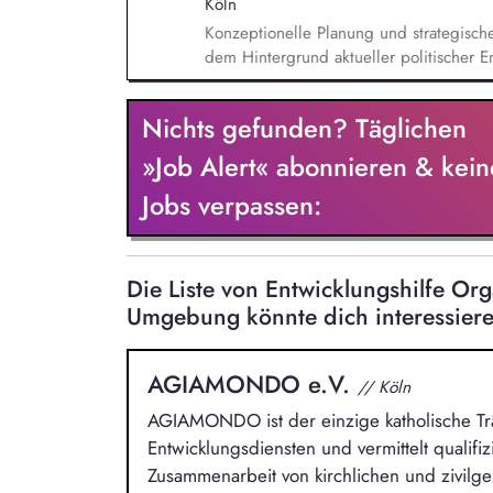
Köln
Konzeptionelle Planung und strategisch
dem Hintergrund aktueller politischer E
Öffentlichkeitsarbeit Print und web in D
Vorträgen, Netzwerk- u. Fundraisingver
Nichts gefunden? Täglichen
Privatspendenfundraisings, regelmäßi
(neuen) Spender*innen, Organisation un
»Job Alert« abonnieren & kein
Dialogseminare.
Jobs verpassen:
Die Liste von Entwicklungshilfe Or
Umgebung könnte dich interessier
AGIAMONDO e.V.
// Köln
AGIAMONDO ist der einzige katholische Trä
Entwicklungsdiensten und vermittelt qualifiz
Zusammenarbeit von kirchlichen und zivilge