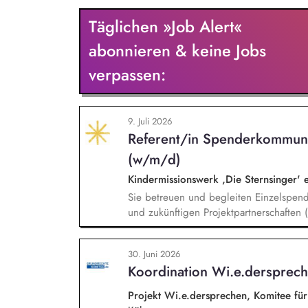
entwickeln dabei die Internationalisierun
Täglichen »Job Alert«
wissenschaftliche Erkenntnisse in allt
Stiftungsprogrammatik.
abonnieren & keine Jobs
verpassen:
9. Juli 2026
Referent/in Spenderkommuni
(w/m/d)
Kindermissionswerk ,Die Sternsinger' 
Sie betreuen und begleiten Einzelspen
und zukünftigen Projektpartnerschaften
Spendergruppen und internationalen Ent
langfristiger, vertrauensvoller Bezieh
30. Juni 2026
Abstimmung zu Projekten, Budgets und 
Koordination Wi.e.dersprec
Projekte, deeskalierende Kommunikation
Abstimmung mit dem Vorstand und betei
Projekt Wi.e.dersprechen, Komitee fü